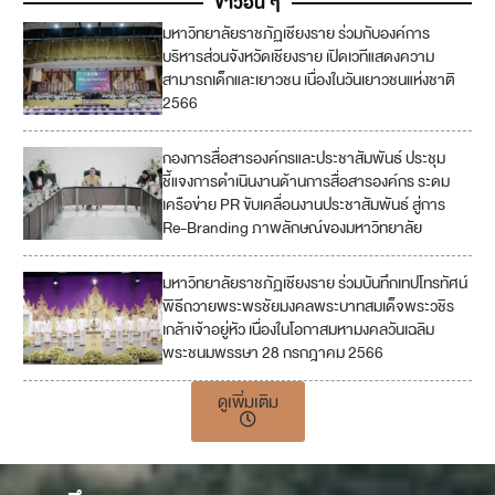
ข่าวอื่น ๆ
มหาวิทยาลัยราชภัฏเชียงราย ร่วมกับองค์การ
5
บริหารส่วนจังหวัดเชียงราย เปิดเวทีแสดงความ
สามารถเด็กและเยาวชน เนื่องในวันเยาวชนแห่งชาติ
2566
กองการสื่อสารองค์กรและประชาสัมพันธ์ ประชุม
ชี้แจงการดำเนินงานด้านการสื่อสารองค์กร ระดม
เครือข่าย PR ขับเคลื่อนงานประชาสัมพันธ์ สู่การ
Re-Branding ภาพลักษณ์ของมหาวิทยาลัย
มหาวิทยาลัยราชภัฏเชียงราย ร่วมบันทึกเทปโทรทัศน์
พิธีถวายพระพรชัยมงคลพระบาทสมเด็จพระวชิร
เกล้าเจ้าอยู่หัว เนื่องในโอกาสมหามงคลวันเฉลิม
พระชนมพรรษา 28 กรกฎาคม 2566
ดูเพิ่มเติม