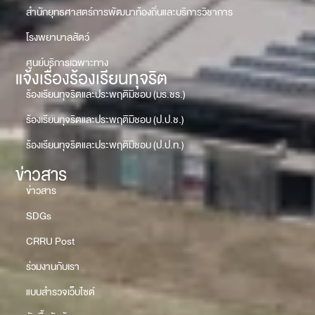
สำนักยุทธศาสตร์การพัฒนาท้องถิ่นและบริการวิชาการ
โรงพยาบาลสัตว์
ศูนย์บริการเฉพาะทาง
แจ้งเรื่องร้องเรียนทุจริต
ร้องเรียนทุจริตและประพฤติมิชอบ (มร.ชร.)
ร้องเรียนทุจริตและประพฤติมิชอบ (ป.ป.ช.)
ร้องเรียนทุจริตและประพฤติมิชอบ (ป.ป.ท.)
ข่าวสาร
ข่าวสาร
SDGs
CRRU Post
ร่วมงานกับเรา
แบบสำรวจเว็บไซต์