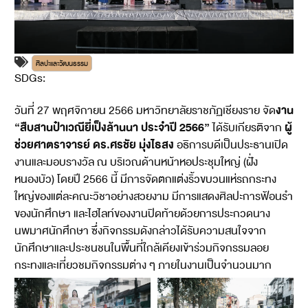
ศิลปะและวัฒนธรรม
SDGs:
11
งาน
วันที่ 27 พฤศจิกายน 2566 มหาวิทยาลัยราชภัฏเชียงราย จัด
“สืบสานป๋าเวณียี่เป็งล้านนา ประจำปี 2566”
ผู้
ได้รับเกียรติจาก
ช่วยศาตราจารย์ ดร.ศรชัย มุ่งไธสง
อธิการบดีเป็นประธานเปิด
งานและมอบรางวัล ณ บริเวณด้านหน้าหอประชุมใหญ่ (ฝั่ง
หนองบัว) โดยปี 2566 นี้ มีการจัดตกแต่งริ้วขบวนแห่รถกระทง
ใหญ่ของแต่ละคณะวิชาอย่างสวยงาม มีการแสดงศิลปะการฟ้อนรำ
ของนักศึกษา และไฮไลท์ของงานปิดท้ายด้วยการประกวดนาง
นพมาศนักศึกษา ซึ่งกิจกรรมดังกล่าวได้รับความสนใจจาก
นักศึกษาและประชนชนในพื้นที่ใกล้เคียงเข้าร่วมกิจกรรมลอย
กระทงและเที่ยวชมกิจกรรมต่าง ๆ ภายในงานเป็นจำนวนมาก