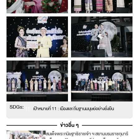
SDGs:
11
เป้าหมายที่ 11 : เมืองและถิ่นฐานมนุษย์อย่างยั่งยืน
ข่าวอื่น ๆ
สมเด็จพระกนิษฐาธิราชเจ้า ฯ สยามบรมราชกุมารี