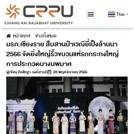
Thai
▼
หน้าแรก
ข่าวทั้งหมด
มรภ.เชียงราย สืบสานป๋าเวณียี่เป็งล้านนา
2566 จัดยิ่งใหญ่ริ้วขบวนแห่รถกระทงใหญ่
การประกวดนางนพมาศ
ผู้เขียน
กีรติญา วงค์สารภี
28 พฤศจิกายน 2566