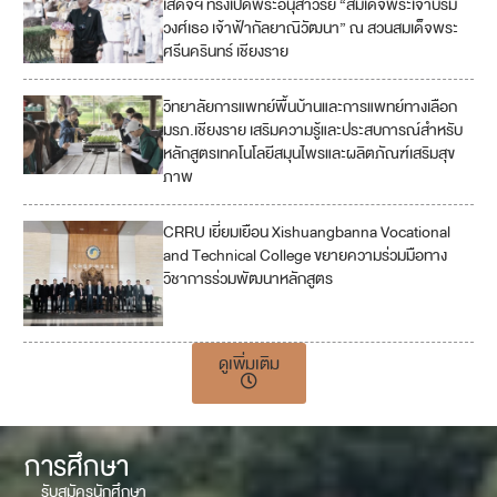
เสด็จฯ ทรงเปิดพระอนุสาวรีย์ “สมเด็จพระเจ้าบรม
วงศ์เธอ เจ้าฟ้ากัลยาณิวัฒนา” ณ สวนสมเด็จพระ
ศรีนครินทร์ เชียงราย
วิทยาลัยการแพทย์พื้นบ้านและการแพทย์ทางเลือก
4
มรภ.เชียงราย เสริมความรู้และประสบการณ์สำหรับ
หลักสูตรเทคโนโลยีสมุนไพรและผลิตภัณฑ์เสริมสุข
ภาพ
CRRU เยี่ยมเยือน Xishuangbanna Vocational
and Technical College ขยายความร่วมมือทาง
วิชาการร่วมพัฒนาหลักสูตร
ดูเพิ่มเติม
การศึกษา
รับสมัครนักศึกษา