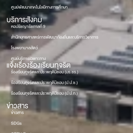
ศูนย์พัฒนาเทคโนโลยีทางการศึกษา
บริการสังคม
หอปรัชญารัชกาลที่ 9
สำนักยุทธศาสตร์การพัฒนาท้องถิ่นและบริการวิชาการ
โรงพยาบาลสัตว์
ศูนย์บริการเฉพาะทาง
แจ้งเรื่องร้องเรียนทุจริต
ร้องเรียนทุจริตและประพฤติมิชอบ (มร.ชร.)
ร้องเรียนทุจริตและประพฤติมิชอบ (ป.ป.ช.)
ร้องเรียนทุจริตและประพฤติมิชอบ (ป.ป.ท.)
ข่าวสาร
ข่าวสาร
SDGs