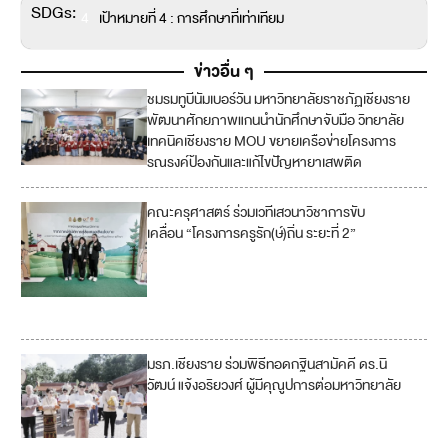
SDGs:
4
เป้าหมายที่ 4 : การศึกษาที่เท่าเทียม
ข่าวอื่น ๆ
ชมรมทูบีนัมเบอร์วัน มหาวิทยาลัยราชภัฏเชียงราย
พัฒนาศักยภาพแกนนำนักศึกษาจับมือ วิทยาลัย
เทคนิคเชียงราย MOU ขยายเครือข่ายโครงการ
รณรงค์ป้องกันและแก้ไขปัญหายาเสพติด
คณะครุศาสตร์ ร่วมเวทีเสวนาวิชาการขับ
4
เคลื่อน “โครงการครูรัก(ษ์)ถิ่น ระยะที่ 2”
10
17
มรภ.เชียงราย ร่วมพิธีทอดกฐินสามัคคี ดร.นิ
1
วัฒน์ แจ้งอริยวงศ์ ผู้มีคุณูปการต่อมหาวิทยาลัย
1