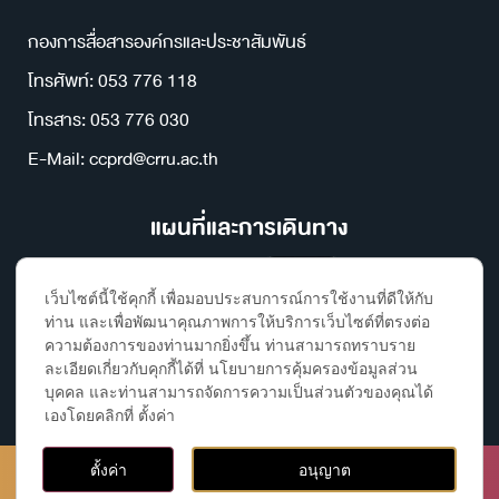
กองการสื่อสารองค์กรและประชาสัมพันธ์
โทรศัพท์: 053 776 118
โทรสาร: 053 776 030
E-Mail: ccprd@crru.ac.th
แผนที่และการเดินทาง
เว็บไซต์นี้ใช้คุกกี้ เพื่อมอบประสบการณ์การใช้งานที่ดีให้กับ
ท่าน และเพื่อพัฒนาคุณภาพการให้บริการเว็บไซต์ที่ตรงต่อ
ความต้องการของท่านมากยิ่งขึ้น ท่านสามารถทราบราย
ละเอียดเกี่ยวกับคุกกี้ได้ที่ นโยบายการคุ้มครองข้อมูลส่วน
บุคคล และท่านสามารถจัดการความเป็นส่วนตัวของคุณได้
เองโดยคลิกที่ ตั้งค่า
ติดต่อ, ค้นหาห้องเรียนและอาคาร
Copyright ©2023 Chiang Rai Rajabhat University, All rights
ตั้งค่า
อนุญาต
reserved | By กองการสื่อสารองค์กรและประชาสัมพันธ์