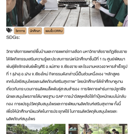
วิชาการ
นักศึกษา
รอบรั้ว CRRU
SDGs:
4
​วิทยาลัยการแพทย์พื้นบ้านและการแพทย์ทางเลือก มหาวิทยาลัยราชภัฏเชียงราย
ได้จัดกิจกรรมเสริมความรู้และประสบการณ์​แก่นักศึกษาชั้นปีที่​ 1 ณ​ ศูนย์พัฒนา
พันธุ์พืชจักรพันธ์เพ็ญศิริ​ อ.แม่สาย​ จ.​เชียงราย​ และโรงงานหลวงอาหารสำเร็จรูป
ที่​ 1 (ฝาง)​ อ.​ฝาง​ จ.​เชียงใหม่ กิจกรรมดังกล่าวนี้เป็นส่วนหนึ่งของ “หลักสูตร
เทคโนโลยีสมุนไพรและผลิตภัณฑ์เสริมสุขภาพ” โดยนักศึกษาได้เข้าศึกษาดูงาน
เกี่ยวกับกระบวนการผลิตเมล็ดพันธุ์สะสมสำรอง​ การจัดการฟาร์มการปลูกพืช
ผักและสมุนไพรภายใต้มาตรฐาน​ GAP​ การนำวัสดุเหลือใช้ทำปุ๋ยหมักแบบไม่กลับ
กอง การแปรรูปวัตถุดิบ​สมุนไพรและการพัฒนาผลิตภัณฑ์​เสริมสุขภาพ​ ทั้งนี้
เพื่อให้นักศึกษามีแนวคิดในการประยุกต์ใช้ ในการผลิตวัตถุดิบสมุนไพรและ
ผลิตภัณฑ์สมุนไพร​