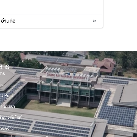
4
อ่านต่อ
วสาร
สาร
Gs
U Post
งานกับเรา
ำรวจเว็บไซต์
้อจัดจ้าง