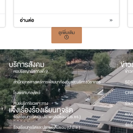
17
อ่านต่อ
ดูเพิ่มเติม
บริการสังคม
ข่า
หอปรัชญารัชกาลที่ 9
ข่าว
สำนักยุทธศาสตร์การพัฒนาท้องถิ่นและบริการวิชาการ
SD
โรงพยาบาลสัตว์
CRR
ศูนย์บริการเฉพาะทาง
ร่วม
แจ้งเรื่องร้องเรียนทุจริต
แบบส
ร้องเรียนทุจริตและประพฤติมิชอบ (มร.ชร.)
จัดซื
ร้องเรียนทุจริตและประพฤติมิชอบ (ป.ป.ช.)