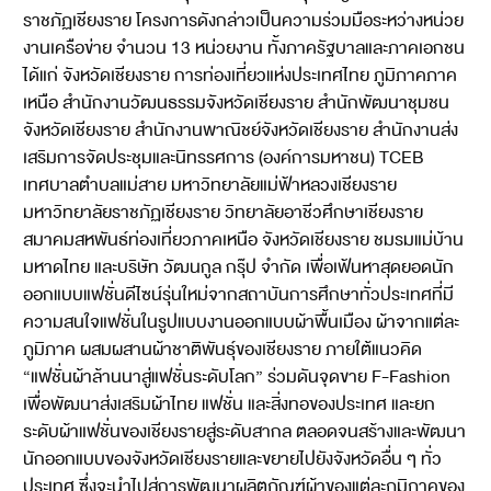
ราชภัฏเชียงราย
โครงการดังกล่าวเป็นความร่วมมือระหว่างหน่วย
งานเครือข่าย จำนวน 13 หน่วยงาน ทั้งภาครัฐบาลและภาคเอกชน
ได้แก่ จังหวัดเชียงราย การท่องเที่ยวแห่งประเทศไทย ภูมิภาคภาค
เหนือ สำนักงานวัฒนธรรมจังหวัดเชียงราย สำนักพัฒนาชุมชน
จังหวัดเชียงราย สำนักงานพาณิชย์จังหวัดเชียงราย สำนักงานส่ง
เสริมการจัดประชุมและนิทรรศการ (องค์การมหาชน) TCEB
เทศบาลตำบลแม่สาย มหาวิทยาลัยแม่ฟ้าหลวงเชียงราย
มหาวิทยาลัยราชภัฏเชียงราย วิทยาลัยอาชีวศึกษาเชียงราย
สมาคมสหพันธ์ท่องเที่ยวภาคเหนือ จังหวัดเชียงราย ชมรมแม่บ้าน
มหาดไทย และบริษัท วัฒนกูล กรุ๊ป จำกัด เพื่อเฟ้นหาสุดยอดนัก
ออกแบบแฟชั่นดีไซน์รุ่นใหม่จากสถาบันการศึกษาทั่วประเทศที่มี
ความสนใจแฟชั่นในรูปแบบงานออกแบบผ้าพื้นเมือง ผ้าจากแต่ละ
ภูมิภาค ผสมผสานผ้าชาติพันธุ์ของเชียงราย ภายใต้แนวคิด
“แฟชั่นผ้าล้านนาสู่แฟชั่นระดับโลก” ร่วมดันจุดขาย F-Fashion
เพื่อพัฒนาส่งเสริมผ้าไทย แฟชั่น และสิ่งทอของประเทศ และยก
ระดับผ้าแฟชั่นของเชียงรายสู่ระดับสากล ตลอดจนสร้างและพัฒนา
นักออกแบบของจังหวัดเชียงรายและขยายไปยังจังหวัดอื่น ๆ ทั่ว
ประเทศ ซึ่งจะนำไปสู่การพัฒนาผลิตภัณฑ์ผ้าของแต่ละภูมิภาคของ