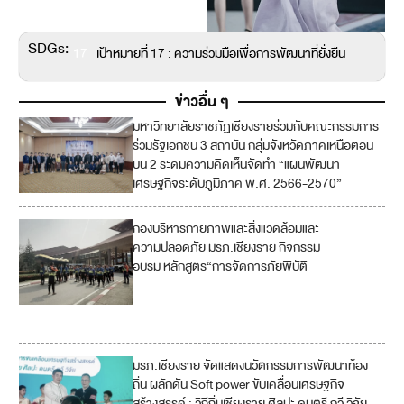
SDGs:
17
เป้าหมายที่ 17 : ความร่วมมือเพื่อการพัฒนาที่ยั่งยืน
ข่าวอื่น ๆ
มหาวิทยาลัยราชภัฏเชียงรายร่วมกับคณะกรรมการ
ร่วมรัฐเอกชน 3 สถาบัน กลุ่มจังหวัดภาคเหนือตอน
บน 2 ระดมความคิดเห็นจัดทำ “แผนพัฒนา
เศรษฐกิจระดับภูมิภาค พ.ศ. 2566-2570”
กองบริหารกายภาพและสิ่งแวดล้อมและ
11
ความปลอดภัย มรภ.เชียงราย กิจกรรม
อบรม หลักสูตร“การจัดการภัยพิบัติ
13
17
มรภ.เชียงราย จัดแสดงนวัตกรรมการพัฒนาท้อง
1
ถิ่น ผลักดัน Soft power ขับเคลื่อนเศรษฐกิจ
7
สร้างสรรค์ : วิถีถิ่นเชียงราย ศิลปะ ดนตรี กวี วิจัย