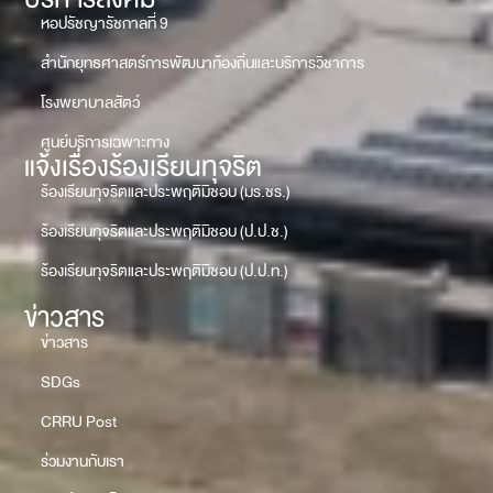
หอปรัชญารัชกาลที่ 9
สำนักยุทธศาสตร์การพัฒนาท้องถิ่นและบริการวิชาการ
โรงพยาบาลสัตว์
ศูนย์บริการเฉพาะทาง
แจ้งเรื่องร้องเรียนทุจริต
ร้องเรียนทุจริตและประพฤติมิชอบ (มร.ชร.)
ร้องเรียนทุจริตและประพฤติมิชอบ (ป.ป.ช.)
ร้องเรียนทุจริตและประพฤติมิชอบ (ป.ป.ท.)
ข่าวสาร
ข่าวสาร
SDGs
CRRU Post
ร่วมงานกับเรา