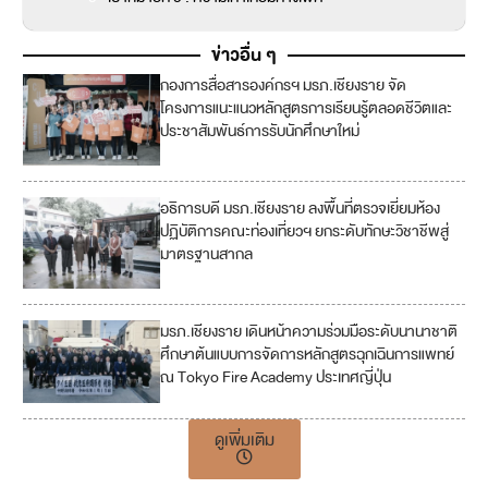
ข่าวอื่น ๆ
กองการสื่อสารองค์กรฯ มรภ.เชียงราย จัด
4
โครงการแนะแนวหลักสูตรการเรียนรู้ตลอดชีวิตและ
ประชาสัมพันธ์การรับนักศึกษาใหม่
อธิการบดี มรภ.เชียงราย ลงพื้นที่ตรวจเยี่ยมห้อง
4
ปฏิบัติการคณะท่องเที่ยวฯ ยกระดับทักษะวิชาชีพสู่
มาตรฐานสากล
มรภ.เชียงราย เดินหน้าความร่วมมือระดับนานาชาติ
ศึกษาต้นแบบการจัดการหลักสูตรฉุกเฉินการแพทย์
ณ Tokyo Fire Academy ประเทศญี่ปุ่น
ดูเพิ่มเติม