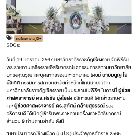
รางวัลและความภูมิใจ
SDGs:
5
วันที่ 19 มกราคม 2567 มหาวิทยาลัยราชภัฏเชียงราย จัดพิธีรับ
พระราชทานเครื่องราชอิสริยาภรณ์แด่กรรมการสภามหาวิทยาลัย
นายมนูญ ใย
ผู้ทรงคุณวุฒิ และบุคลากรของมหาวิทยาลัย โดยมี
บัวเทศ
กรรมการสภาวิทยาลัยทำหน้าที่แทนนายกสภา
ผู้ช่วย
มหาวิทยาลัยราชภัฏเชียงราย เป็นประธานในพิธีฯ ในการนี้
ศาสตราจารย์ ดร.ศรชัย มุ่งไธสง
อธิการบดี ได้กล่าวรายงาน
ผู้ช่วยศาสตราจารย์ ดร.สุทัศน์ คล้ายสุวรรณ์
และ
รอง
อธิการบดี ได้เบิกผู้เข้ารับพระราชทานเครื่องราชอิสริยาภรณ์
9
จำนวน
ท่านตามลำดับ ดังนี้
*มหาปรมาภรณ์ช้างเผือก (ม.ป.ช.) ประจำพุทธศักราช 2565