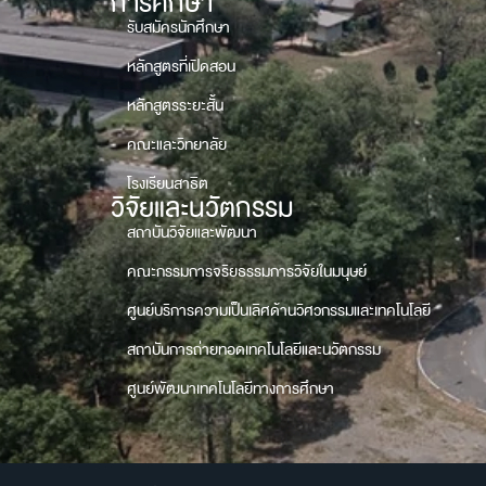
การศึกษา
รับสมัครนักศึกษา
หลักสูตรที่เปิดสอน
หลักสูตรระยะสั้น
คณะและวิทยาลัย
โรงเรียนสาธิต
วิจัยและนวัตกรรม
สถาบันวิจัยและพัฒนา
คณะกรรมการจริยธรรมการวิจัยในมนุษย์
ศูนย์บริการความเป็นเลิศด้านวิศวกรรมและเทคโนโลยี
สถาบันการถ่ายทอดเทคโนโลยีและนวัตกรรม
ศูนย์พัฒนาเทคโนโลยีทางการศึกษา