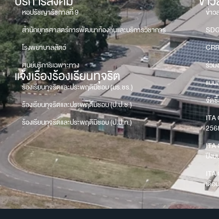
บริการสังคม
ข่า
หอปรัชญารัชกาลที่ 9
ข่าว
สำนักยุทธศาสตร์การพัฒนาท้องถิ่นและบริการวิชาการ
SD
โรงพยาบาลสัตว์
CRR
ศูนย์บริการเฉพาะทาง
ร่วม
แจ้งเรื่องร้องเรียนทุจริต
แบบส
ร้องเรียนทุจริตและประพฤติมิชอบ (มร.ชร.)
จัดซื
ร้องเรียนทุจริตและประพฤติมิชอบ (ป.ป.ช.)
ITA 
ร้องเรียนทุจริตและประพฤติมิชอบ (ป.ป.ท.)
256
ITA 
ปีง
ITA 
เดือ