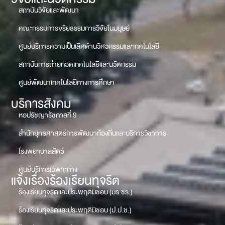
สถาบันวิจัยและพัฒนา
คณะกรรมการจริยธรรมการวิจัยในมนุษย์
ศูนย์บริการความเป็นเลิศด้านวิศวกรรมและเทคโนโลยี
สถาบันการถ่ายทอดเทคโนโลยีและนวัตกรรม
ศูนย์พัฒนาเทคโนโลยีทางการศึกษา
บริการสังคม
หอปรัชญารัชกาลที่ 9
สำนักยุทธศาสตร์การพัฒนาท้องถิ่นและบริการวิชาการ
โรงพยาบาลสัตว์
ศูนย์บริการเฉพาะทาง
แจ้งเรื่องร้องเรียนทุจริต
ร้องเรียนทุจริตและประพฤติมิชอบ (มร.ชร.)
ร้องเรียนทุจริตและประพฤติมิชอบ (ป.ป.ช.)