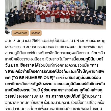
บริการวิชาการ
นักศึกษา
วันที่ 8 มิถุนายน 2566 ชมรมทูบีนัมเบอร์วัน มหาวิทยาลัยราชภัฏ
เชียงรายราย จัดกิจกรรมอบรมสร้างและพัฒนาศักยภาพแกนนำ
ชมรมทูบีนัมเบอร์วัน ระดับอาชีวศึกษาและอุดมศึกษา ณ วิทยาลัย
ชมรมทูบีนัมเบอรื
เทคนิคเชียงราย อ.เมือง จ.เชียงราย ในโอกาสนี้
วัน มรภ.เชียงราย
“การ
ได้ร่วมบันทึกข้อตกลงความร่วมมือ
ขยายเครือข่ายโครงการรณรงค์ป้องกันและแก้ไขปัญหายาเสพ
ติด (TO BE NUMBER ONE)”
ชมรมทูบีนัมเบอร์วัน
ระหว่าง
มหาวิทยาลัยราชภัฏเชียงราย
ชมรมทูบีนัมเบอร์วันวิทยาลัย
และ
เทคนิคเชียงราย
ผู้ช่วยศาสตราจารย์ดร.สุทัศน์ คล้ายสุ
โดยมี
วรรณ์
ดร.ศรากร บุญปถัมภ์
รองอธิการบดี และ
ผู้อำนวยการ
วิทยาลัยเทคนิคเชียงราย ร่วมลงนามความร่วมมือการสร้างเครือ
ข่ายสถาบันการศึกษาเพื่อรณรงค์และต่อต้านยาเสพติด ในระดับ