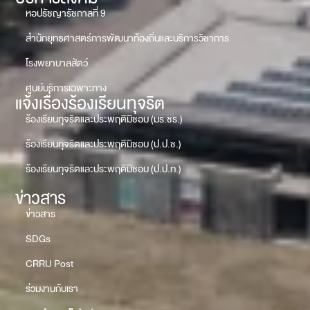
หอปรัชญารัชกาลที่ 9
สำนักยุทธศาสตร์การพัฒนาท้องถิ่นและบริการวิชาการ
โรงพยาบาลสัตว์
ศูนย์บริการเฉพาะทาง
แจ้งเรื่องร้องเรียนทุจริต
ร้องเรียนทุจริตและประพฤติมิชอบ (มร.ชร.)
ร้องเรียนทุจริตและประพฤติมิชอบ (ป.ป.ช.)
ร้องเรียนทุจริตและประพฤติมิชอบ (ป.ป.ท.)
ข่าวสาร
ข่าวสาร
SDGs
CRRU Post
ร่วมงานกับเรา