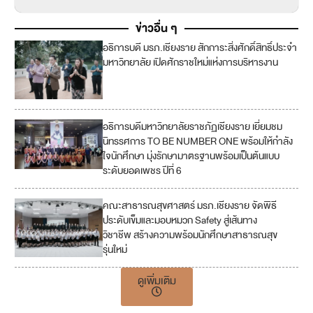
ข่าวอื่น ๆ
อธิการบดี มรภ.เชียงราย สักการะสิ่งศักดิ์สิทธิ์ประจำ
มหาวิทยาลัย เปิดศักราชใหม่แห่งการบริหารงาน
อธิการบดีมหาวิทยาลัยราชภัฏเชียงราย เยี่ยมชม
นิทรรศการ TO BE NUMBER ONE พร้อมให้กำลัง
ใจนักศึกษา มุ่งรักษามาตรฐานพร้อมเป็นต้นแบบ
ระดับยอดเพชร ปีที่ 6
คณะสาธารณสุขศาสตร์ มรภ.เชียงราย จัดพิธี
3
ประดับเข็มและมอบหมวก Safety สู่เส้นทาง
วิชาชีพ สร้างความพร้อมนักศึกษาสาธารณสุข
4
รุ่นใหม่
ดูเพิ่มเติม