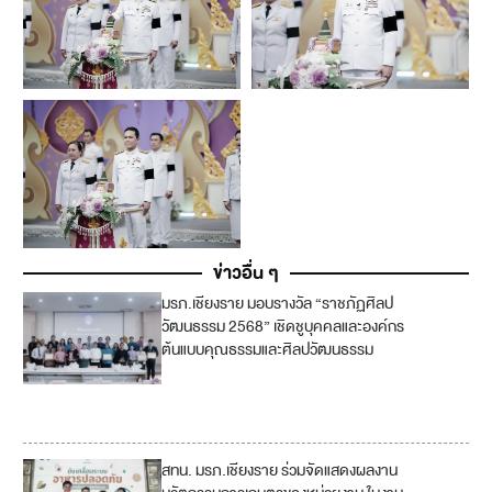
ข่าวอื่น ๆ
มรภ.เชียงราย มอบรางวัล “ราชภัฏศิลป
4
วัฒนธรรม 2568” เชิดชูบุคคลและองค์กร
ต้นแบบคุณธรรมและศิลปวัฒนธรรม
11
16
สทน. มรภ.เชียงราย ร่วมจัดแสดงผลงาน
4