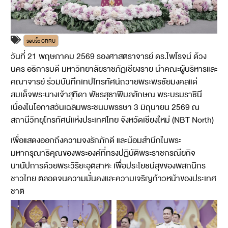
รอบรั้ว CRRU
วันที่ 21 พฤษภาคม 2569 รองศาสตราจารย์ ดร.ไพโรจน์ ด้วง
นคร อธิการบดี มหาวิทยาลัยราชภัฏเชียงราย นำคณะผู้บริหารและ
คณาจารย์ ร่วมบันทึกเทปโทรทัศน์ถวายพระพรชัยมงคลแด่
สมเด็จพระนางเจ้าสุทิดา พัชรสุธาพิมลลักษณ พระบรมราชินี
เนื่องในโอกาสวันเฉลิมพระชนมพรรษา 3 มิถุนายน 2569 ณ
สถานีวิทยุโทรทัศน์แห่งประเทศไทย จังหวัดเชียงใหม่ (NBT North)
เพื่อแสดงออกถึงความจงรักภักดี และน้อมสำนึกในพระ
มหากรุณาธิคุณของพระองค์ที่ทรงปฏิบัติพระราชกรณียกิจ
นานัปการด้วยพระวิริยะอุตสาหะ เพื่อประโยชน์สุขของพสกนิกร
ชาวไทย ตลอดจนความมั่นคงและความเจริญก้าวหน้าของประเทศ
ชาติ