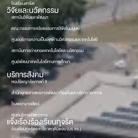
โรงเรียนสาธิต
วิจัยและนวัตกรรม
สถาบันวิจัยและพัฒนา
คณะกรรมการจริยธรรมการวิจัยในมนุษย์
ศูนย์บริการความเป็นเลิศด้านวิศวกรรมและเทคโนโลยี
สถาบันการถ่ายทอดเทคโนโลยีและนวัตกรรม
ศูนย์พัฒนาเทคโนโลยีทางการศึกษา
บริการสังคม
หอปรัชญารัชกาลที่ 9
สำนักยุทธศาสตร์การพัฒนาท้องถิ่นและบริการวิชาการ
โรงพยาบาลสัตว์
ศูนย์บริการเฉพาะทาง
แจ้งเรื่องร้องเรียนทุจริต
ร้องเรียนทุจริตและประพฤติมิชอบ (มร.ชร.)