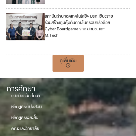
สถาบันถ่ายทอดเทคโนโลยีฯ มรภ.เชียงราย
4
ร่วมสร้างภูมิคุ้มกันภายในครอบครัวด้วย
Cyber Boardgame จาก สกมช. และ
11
M.Tech
17
ดูเพิ่มเติม
การศึกษา
รับสมัครนักศึกษา
หลักสูตรที่เปิดสอน
หลักสูตรระยะสั้น
คณะและวิทยาลัย