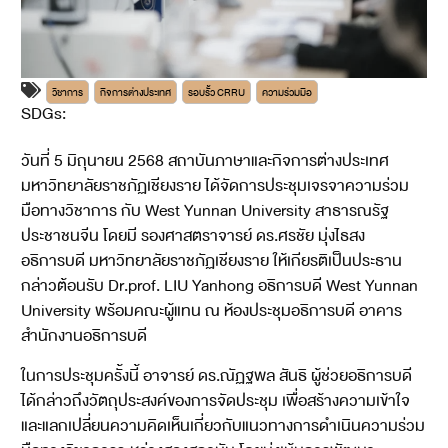
วิชาการ
กิจการต่างประเทศ
รอบรั้ว CRRU
ความร่วมมือ
SDGs:
4
17
วันที่ 5 มิถุนายน 2568 สถาบันภาษาและกิจการต่างประเทศ
มหาวิทยาลัยราชภัฏเชียงราย ได้จัดการประชุมเจรจาความร่วม
มือทางวิชาการ กับ West Yunnan University สาธารณรัฐ
ประชาชนจีน โดยมี รองศาสตราจารย์ ดร.ศรชัย มุ่งไธสง
อธิการบดี มหาวิทยาลัยราชภัฏเชียงราย ให้เกียรติเป็นประธาน
กล่าวต้อนรับ Dr.prof. LIU Yanhong อธิการบดี West Yunnan
University พร้อมคณะผู้แทน ณ ห้องประชุมอธิการบดี อาคาร
สำนักงานอธิการบดี
ในการประชุมครั้งนี้ อาจารย์ ดร.ณัฏฐพล สันธิ ผู้ช่วยอธิการบดี
ได้กล่าวถึงวัตถุประสงค์ของการจัดประชุม เพื่อสร้างความเข้าใจ
และแลกเปลี่ยนความคิดเห็นเกี่ยวกับแนวทางการดำเนินความร่วม