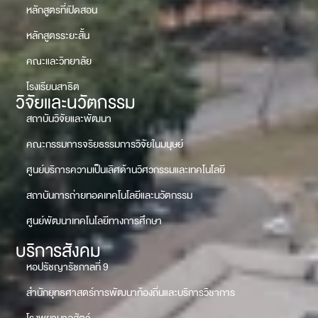
หลักสูตรที่เปิดสอน
หลักสูตรระยะสั้น
คณะและวิทยาลัย
โรงเรียนสาธิต
วิจัยและนวัตกรรม
สถาบันวิจัยและพัฒนา
คณะกรรมการจริยธรรมการวิจัยในมนุษย์
ศูนย์บริการความเป็นเลิศด้านวิศวกรรมและเทคโนโลยี
สถาบันการถ่ายทอดเทคโนโลยีและนวัตกรรม
ศูนย์พัฒนาเทคโนโลยีทางการศึกษา
บริการสังคม
หอปรัชญารัชกาลที่ 9
สำนักยุทธศาสตร์การพัฒนาท้องถิ่นและบริการวิชาการ