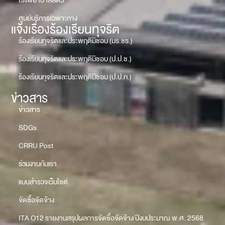
โรงพยาบาลสัตว์
ศูนย์บริการเฉพาะทาง
แจ้งเรื่องร้องเรียนทุจริต
ร้องเรียนทุจริตและประพฤติมิชอบ (มร.ชร.)
ร้องเรียนทุจริตและประพฤติมิชอบ (ป.ป.ช.)
ร้องเรียนทุจริตและประพฤติมิชอบ (ป.ป.ท.)
ข่าวสาร
ข่าวสาร
SDGs
CRRU Post
ร่วมงานกับเรา
แบบสำรวจเว็บไซต์
จัดซื้อจัดจ้าง
ITA O12 รายงานสรุปผลการจัดซื้อจัดจ้าง ปีงบประมาณ พ.ศ. 2568