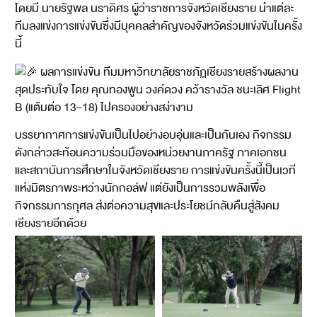
โดยมี นายรัฐพล นราดิศร ผู้ว่าราชการจังหวัดเชียงราย นำแต่ละ
ทีมลงแข่งการแข่งขันซึ่งมีบุคคลสำคัญของจังหวัดร่วมแข่งขันในครั้ง
นี้
ผลการแข่งขัน ทีมมหาวิทยาลัยราชภัฏเชียงรายสร้างผลงาน
สุดประทับใจ โดย คุณทองพูน วงค์ดวง คว้ารางวัล ชนะเลิศ Flight
B (แต้มต่อ 13–18) ไปครองอย่างสง่างาม
บรรยากาศการแข่งขันเป็นไปอย่างอบอุ่นและเป็นกันเอง กิจกรรม
ดังกล่าวสะท้อนความร่วมมือของหน่วยงานภาครัฐ ภาคเอกชน
และสถาบันการศึกษาในจังหวัดเชียงราย การแข่งขันครั้งนี้เป็นเวที
แห่งมิตรภาพระหว่างนักกอล์ฟ แต่ยังเป็นการรวมพลังเพื่อ
กิจกรรมการกุศล ส่งต่อความสุขและประโยชน์กลับคืนสู่สังคม
เชียงรายอีกด้วย