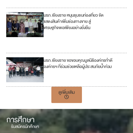
มรภ.เชียงราย หนุนชุมชนท่องเที่ยว จัด
1
4
แสดงสินค้าเพิ่มช่องทางขาย สู่
เศรษฐกิจพอเพียงอย่างยั่งยืน
9
11
17
มรภ.เชียงราย ขอขอบคุณมูลนิธิองค์กรทำดี
2
องค์กรฯ ที่ร่วมช่วยเหลือผู้ประสบภัยน้ำท่วม
17
ดูเพิ่มเติม
การศึกษา
รับสมัครนักศึกษา