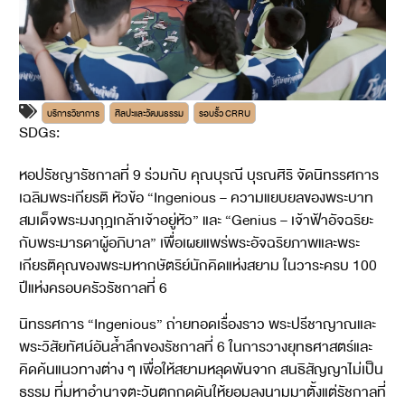
บริการวิชาการ
ศิลปะและวัฒนธรรม
รอบรั้ว CRRU
SDGs:
4
16
หอปรัชญารัชกาลที่ 9 ร่วมกับ คุณบุรณี บุรณศิริ จัดนิทรรศการ
เฉลิมพระเกียรติ หัวข้อ “Ingenious – ความแยบยลของพระบาท
สมเด็จพระมงกุฎเกล้าเจ้าอยู่หัว” และ “Genius – เจ้าฟ้าอัจฉริยะ
กับพระมารดาผู้อภิบาล” เพื่อเผยแพร่พระอัจฉริยภาพและพระ
เกียรติคุณของพระมหากษัตริย์นักคิดแห่งสยาม ในวาระครบ 100
ปีแห่งครอบครัวรัชกาลที่ 6
นิทรรศการ “Ingenious” ถ่ายทอดเรื่องราว พระปรีชาญาณและ
พระวิสัยทัศน์อันล้ำลึกของรัชกาลที่ 6 ในการวางยุทธศาสตร์และ
คิดค้นแนวทางต่าง ๆ เพื่อให้สยามหลุดพ้นจาก สนธิสัญญาไม่เป็น
ธรรม ที่มหาอำนาจตะวันตกกดดันให้ยอมลงนามมาตั้งแต่รัชกาลที่