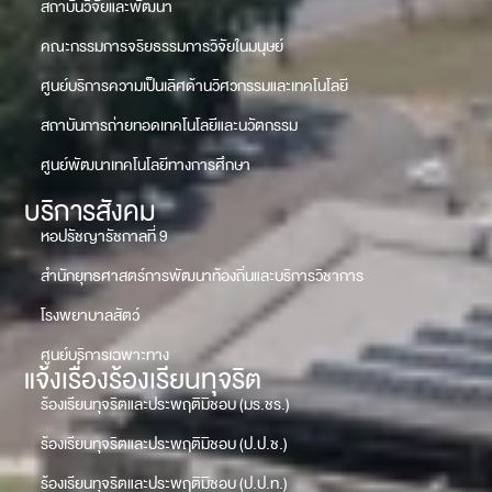
สถาบันวิจัยและพัฒนา
คณะกรรมการจริยธรรมการวิจัยในมนุษย์
ศูนย์บริการความเป็นเลิศด้านวิศวกรรมและเทคโนโลยี
สถาบันการถ่ายทอดเทคโนโลยีและนวัตกรรม
ศูนย์พัฒนาเทคโนโลยีทางการศึกษา
บริการสังคม
หอปรัชญารัชกาลที่ 9
สำนักยุทธศาสตร์การพัฒนาท้องถิ่นและบริการวิชาการ
โรงพยาบาลสัตว์
ศูนย์บริการเฉพาะทาง
แจ้งเรื่องร้องเรียนทุจริต
ร้องเรียนทุจริตและประพฤติมิชอบ (มร.ชร.)
ร้องเรียนทุจริตและประพฤติมิชอบ (ป.ป.ช.)
ร้องเรียนทุจริตและประพฤติมิชอบ (ป.ป.ท.)