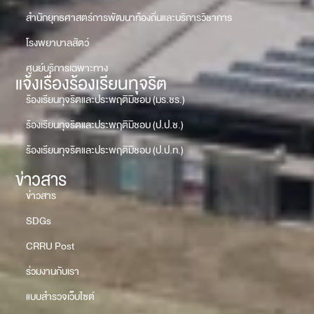
สำนักยุทธศาสตร์การพัฒนาท้องถิ่นและบริการวิชาการ
โรงพยาบาลสัตว์
ศูนย์บริการเฉพาะทาง
แจ้งเรื่องร้องเรียนทุจริต
ร้องเรียนทุจริตและประพฤติมิชอบ (มร.ชร.)
ร้องเรียนทุจริตและประพฤติมิชอบ (ป.ป.ช.)
ร้องเรียนทุจริตและประพฤติมิชอบ (ป.ป.ท.)
ข่าวสาร
ข่าวสาร
SDGs
CRRU Post
ร่วมงานกับเรา
แบบสำรวจเว็บไซต์