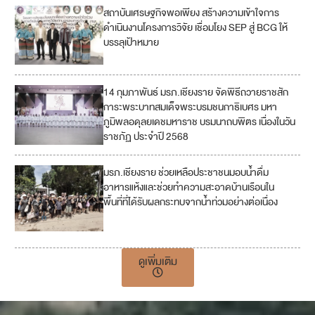
สถาบันเศรษฐกิจพอเพียง สร้างความเข้าใจการ
ดำเนินงานโครงการวิจัย เชื่อมโยง SEP สู่ BCG ให้
บรรลุเป้าหมาย
14 กุมภาพันธ์ มรภ.เชียงราย จัดพิธีถวายราชสัก
5
การะพระบาทสมเด็จพระบรมชนกาธิเบศร มหา
ภูมิพลอดุลยเดชมหาราช บรมนาถบพิตร เนื่องในวัน
ราชภัฏ ประจำปี 2568
มรภ.เชียงราย ช่วยเหลือประชาชนมอบน้ำดื่ม
2
อาหารแห้งและช่วยทำความสะอาดบ้านเรือนใน
พื้นที่ที่ได้รับผลกระทบจากน้ำท่วมอย่างต่อเนื่อง
1
7
ดูเพิ่มเติม