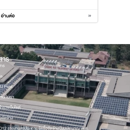
4
10
17
อ่านต่อ
วสาร
สาร
Gs
U Post
งานกับเรา
ำรวจเว็บไซต์
้อจัดจ้าง
O12 รายงานสรุปผลการจัดซื้อจัดจ้าง ปีงบประมาณ พ.ศ.