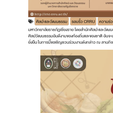
ศิลปะและวัฒนธรรม
รอบรั้ว CRRU
ความร่ว
มหาวิทยาลัยราชภัฏเชียงราย โดยสำนักศิลปะและวัฒนธร
ศิลปวัฒนธรรมอันดีงามของท้องถิ่นและของชาติ อันจะ
ยั่งยืน ในการนี้ขอเชิญชวนร่วมงานดังกล่าว ณ ลานก