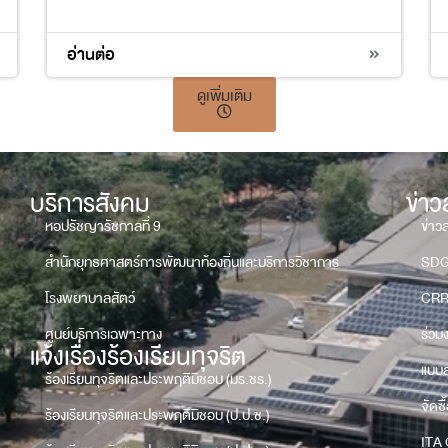
4
5
11
17
อ่านต่อ
ดูเพิ่มเติม
บริการสังคม
ข่า
หอปรัชญารัชกาลที่ 9
ข่าว
สำนักยุทธศาสตร์การพัฒนาท้องถิ่นและบริการวิชาการ
SD
โรงพยาบาลสัตว์
CRR
ศูนย์บริการเฉพาะทาง
ร่วม
แจ้งเรื่องร้องเรียนทุจริต
แบบส
ร้องเรียนทุจริตและประพฤติมิชอบ (มร.ชร.)
จัดซื
ร้องเรียนทุจริตและประพฤติมิชอบ (ป.ป.ช.)
ITA 