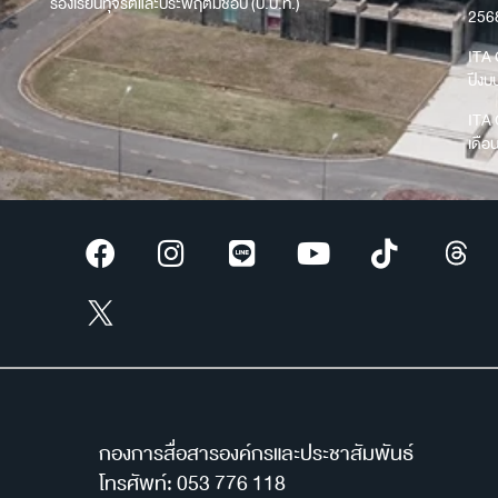
ร้องเรียนทุจริตและประพฤติมิชอบ (ป.ป.ท.)
256
ITA 
ปีง
ITA 
เดือ
กองการสื่อสารองค์กรและประชาสัมพันธ์
โทรศัพท์: 053 776 118