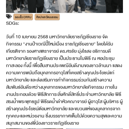
รอบรั้ว CRRU
ศิลปะและวัฒนธรรม
SDGs:
11
17
วันที่ 10 เมษายน 2568 มหาวิทยาลัยราชภัฏเชียงราย จัด
กิจกรรม “งานป๋าเวณีปี๋ใหม่เมือง ราชภัฏเชียงราย” โดยได้รับ
เกียรติจาก รองศาสตราจารย์ ดร.ศรชัย มุ่งไธสง อธิการบดี
มหาวิทยาลัยราชภัฏเชียงราย เป็นประธานในพิธี ณ หอประชุม
กาสะลอง ทั้งนี้ เพื่อสืบสานประเพณีอันดีงามของชาวล้านนา แสดง
ความเคารพนับถือบุคลากรอาวุโสที่เคยสร้างคุณประโยชน์แก่
มหาวิทยาลัย และส่งเสริมการทำกิจกรรมร่วมกันสร้างความ
สัมพันธ์อันดีระหว่างบุคลากรของมหาวิทยาลัยกิจกรรม ภายใน
งานประกอบด้วย พิธีสักการะสิ่งศักดิ์สิทธิ์ประจำมหาวิทยาลัย พิธี
สรงน้ำพระพุทธรูป พิธีรดน้ำดำหัวคณาจารย์ ผู้อาวุโส ผู้บริหาร ผู้
สร้างคุณประโยชน์ต่อมหาวิทยาลัย และขบวนแห่ของบุคลากรจาก
ทุกคณะและหน่วยงาน ซึ่งบรรยากาศเต็มไปด้วยความสุขและความ
สนุกสนานของพี่น้องชาวราชภัฏเชียงราย