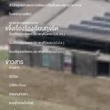
สำนักยุทธศาสตร์การพัฒนาท้องถิ่นและบริการวิชาการ
โรงพยาบาลสัตว์
ศูนย์บริการเฉพาะทาง
แจ้งเรื่องร้องเรียนทุจริต
ร้องเรียนทุจริตและประพฤติมิชอบ (มร.ชร.)
ร้องเรียนทุจริตและประพฤติมิชอบ (ป.ป.ช.)
ร้องเรียนทุจริตและประพฤติมิชอบ (ป.ป.ท.)
ข่าวสาร
ข่าวสาร
SDGs
CRRU Post
ร่วมงานกับเรา
แบบสำรวจเว็บไซต์