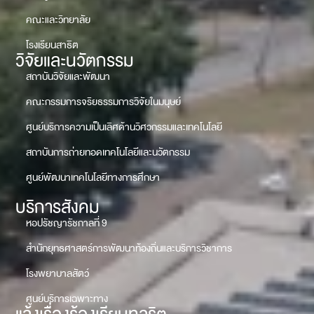
คณะและวิทยาลัย
โรงเรียนสาธิต
วิจัยและนวัตกรรม
สถาบันวิจัยและพัฒนา
คณะกรรมการจริยธรรมการวิจัยในมนุษย์
ศูนย์บริการความเป็นเลิศด้านวิศวกรรมและเทคโนโลยี
สถาบันการถ่ายทอดเทคโนโลยีและนวัตกรรม
ศูนย์พัฒนาเทคโนโลยีทางการศึกษา
บริการสังคม
หอปรัชญารัชกาลที่ 9
สำนักยุทธศาสตร์การพัฒนาท้องถิ่นและบริการวิชาการ
โรงพยาบาลสัตว์
ศูนย์บริการเฉพาะทาง