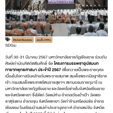
ศิลปะและวัฒนธรรม
รอบรั้ว CRRU
SDGs:
11
วันที่ 30-31 มีนาคม 2567 มหาวิทยาลัยราชภัฏเชียงราย ร่วมกับ
โครงการบรรพชาอุปสมบท
ศิษย์เก่าบัณฑิตกิตติมศักดิ์ จัด
ทายาทพุทธศาสนา ประจำปี 2567
เพื่อถวายเป็นพระราชกุศล
เนื่องในโอกาสวันคล้ายวันพระราชสมภพ สมเด็จพระกนิษฐาธิราช
เจ้า กรมสมเด็จพระเทพรัตนราชสุดาฯ สยามบรมราชกุมารี ณ
มหาวิทยาลัยราชภัฏเชียงราย และวัดเครือข่ายในจังหวัดเชียงราย
และจังหวัดพะเยา ซึ่งได้แก่ วัดแม่ห่าง อำเภอเวียงป่าเป้า วัดพระ
ธาตุขิงแกง อำเภอจุน จังหวัดพะเยา วัดท่าข้ามศรีดอนชัย อำเภอ
เชียงของ โรงเรียนบ้านแม่คำประชานุเคราะห์ อำเภอแม่จัน จังหวัด