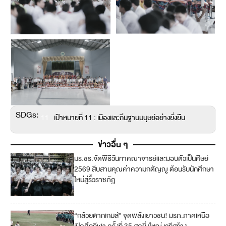
SDGs:
11
เป้าหมายที่ 11 : เมืองและถิ่นฐานมนุษย์อย่างยั่งยืน
ข่าวอื่น ๆ
มร.ชร.จัดพิธีวันทาคณาจารย์และมอบตัวเป็นศิษย์
2569 สืบสานคุณค่าความกตัญญู ต้อนรับนักศึกษา
ใหม่สู่รั้วราชภัฏ
“กล้วยตากเกมส์” จุดพลังเยาวชน! มรภ.ภาคเหนือ