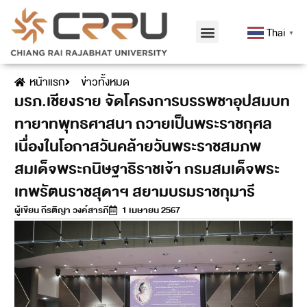
Thai
▼
หน้าแรก
ข่าวทั้งหมด
มรภ.เชียงราย จัดโครงการบรรพชาอุปสมบท
ทายาทพุทธศาสนา ถวายเป็นพระราชกุศล
เนื่องในโอกาสวันคล้ายวันพระราชสมภพ
สมเด็จพระกนิษฐาธิราชเจ้า กรมสมเด็จพระ
เทพรัตนราชสุดาฯ สยามบรมราชกุมารี
ผู้เขียน
กีรติญา วงค์สารภี
1 เมษายน 2567