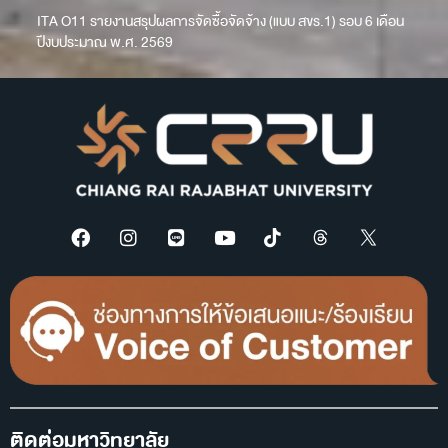
ITA O11 รายงานสรุปผลการจัดซื้อจัดจ้าง (แบบ สขร.1) รอบ 6 เดือน
ปีงบประมาณ พ.ศ. 2569
ติดต่อมหาวิทยาลัย