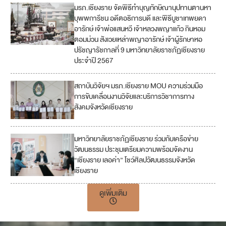
มรภ.เชียงราย จัดพิธีทำบุญทักษิณานุปทานตานหา
1
บุพพการีชน อดีตอธิการบดี และพิธีบูชาเทพยดา
1
อารักษ์ เจ้าพ่อแสนหวี เจ้าหลวงพญาแก้ว กินหอม
ตอมม่วน สังเวยเหล่าพญาอารักษ์ เจ้าผู้รักษาหอ
ปรัชญารัชกาลที่ 9 มหาวิทยาลัยราชภัฏเชียงราย
ประจำปี 2567
สถาบันวิจัยฯ มรภ.เชียงราย MOU ความร่วมมือ
1
การขับเคลื่อนงานวิจัยและบริการวิชาการทาง
7
สังคมจังหวัดเชียงราย
มหาวิทยาลัยราชภัฏเชียงราย ร่วมกับเครือข่าย
1
วัฒนธรรม ประชุมเตรียมความพร้อมจัดงาน
7
“เชียงราย เลอค่า” โชว์ศิลปวัฒนธรรมจังหวัด
เชียงราย
ดูเพิ่มเติม