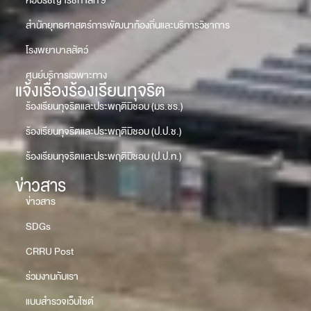
หอปรัชญารัชกาลที่ 9
สำนักยุทธศาสตร์การพัฒนาท้องถิ่นและบริการวิชาการ
โรงพยาบาลสัตว์
ศูนย์บริการเฉพาะทาง
แจ้งเรื่องร้องเรียนทุจริต
ร้องเรียนทุจริตและประพฤติมิชอบ (มร.ชร.)
ร้องเรียนทุจริตและประพฤติมิชอบ (ป.ป.ช.)
ร้องเรียนทุจริตและประพฤติมิชอบ (ป.ป.ท.)
ข่าวสาร
ข่าวสาร
SDGs
CRRU Post
ร่วมงานกับเรา
แบบสำรวจเว็บไซต์