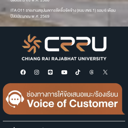
ปีงบประมาณ พ.ศ. 2568
ITA O11 รายงานสรุปผลการจัดซื้อจัดจ้าง (แบบ สขร.1) รอบ 6 เดือน
ปีงบประมาณ พ.ศ. 2569