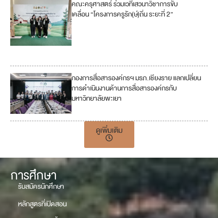
คณะครุศาสตร์ ร่วมเวทีเสวนาวิชาการขับ
4
เคลื่อน “โครงการครูรัก(ษ์)ถิ่น ระยะที่ 2”
10
17
กองการสื่อสารองค์กรฯ มรภ.เชียงราย แลกเปลี่ยน
การดำเนินงานด้านการสื่อสารองค์กรกับ
มหาวิทยาลัยพะเยา
ดูเพิ่มเติม
การศึกษา
รับสมัครนักศึกษา
หลักสูตรที่เปิดสอน