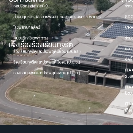
หอปรัชญารัชกาลที่ 9
ข่าว
สำนักยุทธศาสตร์การพัฒนาท้องถิ่นและบริการวิชาการ
SD
โรงพยาบาลสัตว์
CRR
ศูนย์บริการเฉพาะทาง
ร่วม
แจ้งเรื่องร้องเรียนทุจริต
แบบส
ร้องเรียนทุจริตและประพฤติมิชอบ (มร.ชร.)
จัดซื
ร้องเรียนทุจริตและประพฤติมิชอบ (ป.ป.ช.)
ITA 
ร้องเรียนทุจริตและประพฤติมิชอบ (ป.ป.ท.)
256
ITA 
ปีง
ITA 
เดือ