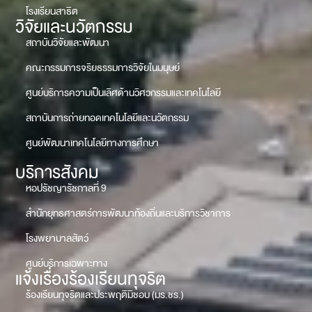
โรงเรียนสาธิต
วิจัยและนวัตกรรม
สถาบันวิจัยและพัฒนา
คณะกรรมการจริยธรรมการวิจัยในมนุษย์
ศูนย์บริการความเป็นเลิศด้านวิศวกรรมและเทคโนโลยี
สถาบันการถ่ายทอดเทคโนโลยีและนวัตกรรม
ศูนย์พัฒนาเทคโนโลยีทางการศึกษา
บริการสังคม
หอปรัชญารัชกาลที่ 9
สำนักยุทธศาสตร์การพัฒนาท้องถิ่นและบริการวิชาการ
โรงพยาบาลสัตว์
ศูนย์บริการเฉพาะทาง
แจ้งเรื่องร้องเรียนทุจริต
ร้องเรียนทุจริตและประพฤติมิชอบ (มร.ชร.)