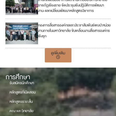
1
ราชภัฏเชียงราย จัดประชุมเชิงปฏิบัติการพัฒนา
7
งาน-แลกเปลี่ยนพัฒนาหลักสูตรวิชาการ
กองการสื่อสารองค์กรและประชาสัมพันธ์พบปะหน่วย
งานภายในมหาวิทยาลัย ขับเคลื่อนงานสื่อสารองค์กร
เชิงรุก
ดูเพิ่มเติม
การศึกษา
รับสมัครนักศึกษา
หลักสูตรที่เปิดสอน
หลักสูตรระยะสั้น
คณะและวิทยาลัย