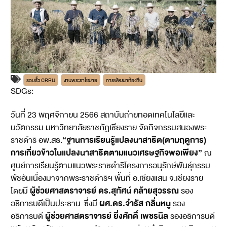
รอบรั้ว CRRU
งานพระราโชบาย
การพัฒนาท้องถิ่น
SDGs:
1
15
วันที่ 23 พฤศจิกายน 2566 สถาบันถ่ายทอดเทคโนโลยีและ
นวัตกรรม มหาวิทยาลัยราชภัฏเชียงราย จัดกิจกรรมสนองพระ
“ฐานการเรียนรู้แปลงนาสาธิต(ตามฤดูการ)
ราชดำริ อพ.สธ.
การเกี่ยวข้าวในแปลงนาสาธิตตามแนวเศรษฐกิจพอเพียง”
ณ
ศูนย์การเรียนรู้ตามแนวพระราชดำริโครงการอนุรักษ์พันธุ์กรรม
พืชอันเนื่องมาจากพระราชดำริฯ พื้นที่ อ.เชียงแสน จ.เชียงราย
ผู้ช่วยศาสตราจารย์ ดร.สุทัศน์ คล้ายสุวรรณ
โดยมี
รอง
ผศ.ดร.จำรัส กลิ่นหนู
อธิการบดีเป็นประธาน ซึ่งมี
รอง
ผู้ช่วยศาสตราจารย์ ยิ่งศักดิ์ เพชรนิล
อธิการบดี
รองอธิการบดี