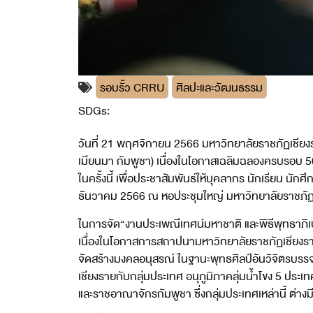
รอบรั้ว CRRU
ศิลปะและวัฒนธรรม
SDGs:
11
17
วันที่ 21 พฤศจิกายน 2566 มหาวิทยาลัยราชภัฏเชียงร
เมียนมา กัมพูชา) เนื่องในโอกาสเฉลิมฉลองครบรอบ 50
ในครั้งนี้ เพื่อประชาสัมพันธ์ให้บุคลากร นักเรียน น
ธันวาคม 2566 ณ หอประชุมใหญ่ มหาวิทยาลัยราชภัฏ
ในการจัด“งานประเพณีเทศน์มหาชาติ และพิธีพุทธาภิเษกพ
เนื่องในโอกาสการสถาปนามหาวิทยาลัยราชภัฏเชียงราย ค
จัดสร้างมงคลอนุสรณ์ ในฐานะพุทธศิลป์อันวิจิตรบรรจง
เชียงรายกับกลุ่มประเทศ อนุภูมิภาคลุ่มน้ำโขง 5 
และราชอาณาจักรกัมพูชา ซึ่งกลุ่มประเทศเหล่านี้ ต