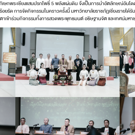
ิเษกพระเชียงแสนปรกโพธิ์ 5 พลังแผ่นดิน จึงเป็นการนำอัตลักษณ์อันโดดเ
องร้อยรัด การจัดกิจกรรมในคราวครั้งนี้ มหาวิทยาลัยราชภัฏเชียงรายได
มตตาเข้าร่วมกิจกรรมทั้งการสวดพระพุทธมนต์ อธิษฐานจิต และเทศน์มหาช