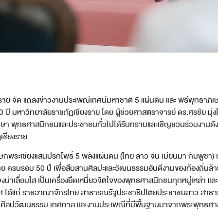
าย จัด แถลงข่าวงานประเพณีเทศน์มหาชาติ 5 แผ่นดิน และ พิธีพุทธาภิเษ
 ปี มหาวิทยาลัยราชภัฏเชียงราย โดย ผู้ช่วยศาสตราจารย์ ดร.ศรชัย มุ่ง
ักศึกษา พุทธศาสนิกชนและประชาชนทั่วไปได้รับทราบและเชิญชวนร่วมงานดังก
เชียงราย
ระเชียงแสนปรกโพธิ์ 5 พลังแผ่นดิน (ไทย ลาว จีน เมียนมา กัมพูชา) เนื
รบรอบ 50 ปี เพื่อสืบสานศิลปะและวัฒนธรรมอันดีงามของท้องถิ่นล้านนาแ
น่าเลื่อมใส เป็นเครื่องยึดเหนี่ยวจิตใจของพุทธศาสนิกชนทุกหมู่เหล่า แ
ประเทศ ได้แก่ ราชอาณาจักรไทย สาธารณรัฐประชาธิปไตยประชาชนลาว ส
่างมีศิลปวัฒนธรรม เทศกาล และงานประเพณีที่มีพื้นฐานมาจากพระพุทธศ