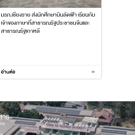
มรภ.เชียงราย ส่งนักศึกษาบินลัดฟ้า เรียนกับ
เจ้าของภาษาที่สาธารณรัฐประชาชนจีนและ
สาธารณรัฐเกาหลี
4
17
อ่านต่อ
วสาร
สาร
Gs