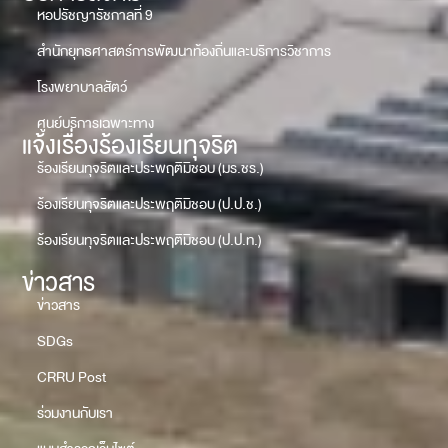
หอปรัชญารัชกาลที่ 9
สำนักยุทธศาสตร์การพัฒนาท้องถิ่นและบริการวิชาการ
โรงพยาบาลสัตว์
ศูนย์บริการเฉพาะทาง
แจ้งเรื่องร้องเรียนทุจริต
ร้องเรียนทุจริตและประพฤติมิชอบ (มร.ชร.)
ร้องเรียนทุจริตและประพฤติมิชอบ (ป.ป.ช.)
ร้องเรียนทุจริตและประพฤติมิชอบ (ป.ป.ท.)
ข่าวสาร
ข่าวสาร
SDGs
CRRU Post
ร่วมงานกับเรา