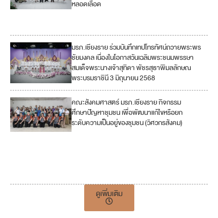
หลอดเลือด
17
มรภ.เชียงราย ร่วมบันทึกเทปโทรทัศน์ถวายพระพร
ชัยมงคล เนื่องในโอกาสวันเฉลิมพระชนมพรรษา
สมเด็จพระนางเจ้าสุทิดา พัชรสุธาพิมลลักษณ
พระบรมราชินี 3 มิถุนายน 2568
คณะสังคมศาสตร์ มรภ.เชียงราย กิจกรรม
2
ศึกษาปัญหาชุมชน เพื่อพัฒนาแก้ไขหรือยก
ระดับความเป็นอยู่ของชุมชน (วิศวกรสังคม)
3
4
6
ดูเพิ่มเติม