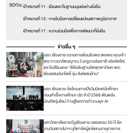
SDGs:
11
เป้าหมายที่ 11 : เมืองและถิ่นฐานมนุษย์อย่างยั่งยืน
13
เป้าหมายที่ 13 : การรับมือการเปลี่ยนแปลงสภาพภูมิอากาศ
17
เป้าหมายที่ 17 : ความร่วมมือเพื่อการพัฒนาที่ยั่งยืน
ข่าวอื่น ๆ
มรภ.เชียงราย ถวายการต้อนรับพระเดชพระคุณเจ้า
พระภาวนารัตนญาณ วิ.(ครูบาอริยชาติ อริยจิตโต)
และรับสิริมงคล “พิธีอธิษฐานจิตพุทธาภิเษก พระ
เชียงแสนปรกโพธิ์ รุ่น สิงห์แสนล้าน”
มรภ.เชียงราย จัดโครงการปัจฉิมนิเทศนักศึกษา
4
ก่อนสำเร็จการศึกษา ประจำปี 2568 เติมพลัง
บัณฑิตรุ่นใหม่ ก้าวสู่โลกการทำงานยุค AI
8
มหาวิทยาลัยราชภัฏเชียงราย ฉลองครบ 50 ปี จัด
งานวันสถาปนาฯ มุทิตาจิตผู้เกษียณอายุราชการ