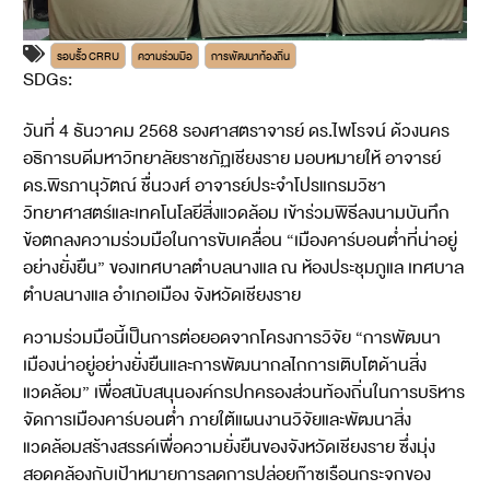
รอบรั้ว CRRU
ความร่วมมือ
การพัฒนาท้องถิ่น
SDGs:
11
13
17
วันที่ 4 ธันวาคม 2568 รองศาสตราจารย์ ดร.ไพโรจน์ ด้วงนคร
อธิการบดีมหาวิทยาลัยราชภัฏเชียงราย มอบหมายให้ อาจารย์
ดร.พิรภานุวัตณ์ ชื่นวงศ์ อาจารย์ประจำโปรแกรมวิชา
วิทยาศาสตร์และเทคโนโลยีสิ่งแวดล้อม เข้าร่วมพิธีลงนามบันทึก
ข้อตกลงความร่วมมือในการขับเคลื่อน “เมืองคาร์บอนต่ำที่น่าอยู่
อย่างยั่งยืน” ของเทศบาลตำบลนางแล ณ ห้องประชุมภูแล เทศบาล
ตำบลนางแล อำเภอเมือง จังหวัดเชียงราย
ความร่วมมือนี้เป็นการต่อยอดจากโครงการวิจัย “การพัฒนา
เมืองน่าอยู่อย่างยั่งยืนและการพัฒนากลไกการเติบโตด้านสิ่ง
แวดล้อม” เพื่อสนับสนุนองค์กรปกครองส่วนท้องถิ่นในการบริหาร
จัดการเมืองคาร์บอนต่ำ ภายใต้แผนงานวิจัยและพัฒนาสิ่ง
แวดล้อมสร้างสรรค์เพื่อความยั่งยืนของจังหวัดเชียงราย ซึ่งมุ่ง
สอดคล้องกับเป้าหมายการลดการปล่อยก๊าซเรือนกระจกของ