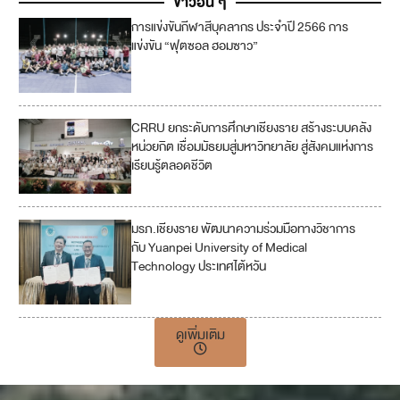
ข่าวอื่น ๆ
การแข่งขันกีฬาสีบุคลากร ประจำปี 2566 การ
3
แข่งขัน “ฟุตซอล ฮอมซาว”
CRRU ยกระดับการศึกษาเชียงราย สร้างระบบคลัง
หน่วยกิต เชื่อมมัธยมสู่มหาวิทยาลัย สู่สังคมแห่งการ
เรียนรู้ตลอดชีวิต
มรภ.เชียงราย พัฒนาความร่วมมือทางวิชาการ
4
กับ Yuanpei University of Medical
Technology ประเทศไต้หวัน
17
ดูเพิ่มเติม