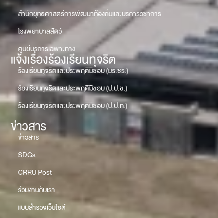
สำนักยุทธศาสตร์การพัฒนาท้องถิ่นและบริการวิชาการ
โรงพยาบาลสัตว์
ศูนย์บริการเฉพาะทาง
แจ้งเรื่องร้องเรียนทุจริต
ร้องเรียนทุจริตและประพฤติมิชอบ (มร.ชร.)
ร้องเรียนทุจริตและประพฤติมิชอบ (ป.ป.ช.)
ร้องเรียนทุจริตและประพฤติมิชอบ (ป.ป.ท.)
ข่าวสาร
ข่าวสาร
SDGs
CRRU Post
ร่วมงานกับเรา
แบบสำรวจเว็บไซต์