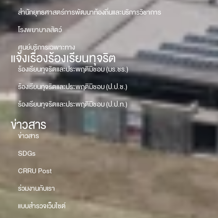
สำนักยุทธศาสตร์การพัฒนาท้องถิ่นและบริการวิชาการ
โรงพยาบาลสัตว์
ศูนย์บริการเฉพาะทาง
แจ้งเรื่องร้องเรียนทุจริต
ร้องเรียนทุจริตและประพฤติมิชอบ (มร.ชร.)
ร้องเรียนทุจริตและประพฤติมิชอบ (ป.ป.ช.)
ร้องเรียนทุจริตและประพฤติมิชอบ (ป.ป.ท.)
ข่าวสาร
ข่าวสาร
SDGs
CRRU Post
ร่วมงานกับเรา
แบบสำรวจเว็บไซต์