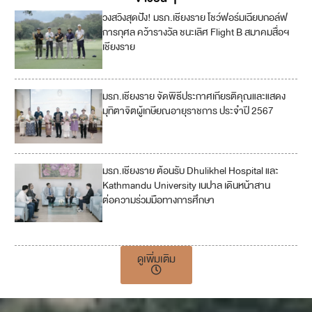
วงสวิงสุดปัง! มรภ.เชียงราย โชว์ฟอร์มเฉียบกอล์ฟ
การกุศล คว้ารางวัล ชนะเลิศ Flight B สมาคมสื่อฯ
เชียงราย
มรภ.เชียงราย จัดพิธีประกาศเกียรติคุณและแสดง
มุทิตาจิตผู้เกษียณอายุราชการ ประจำปี 2567
มรภ.เชียงราย ต้อนรับ Dhulikhel Hospital และ
4
Kathmandu University เนปาล เดินหน้าสาน
ต่อความร่วมมือทางการศึกษา
1
7
ดูเพิ่มเติม