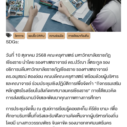
วิชาการ
รอบรั้ว CRRU
ความร่วมมือ
การพัฒนาท้องถิ่น
SDGs:
4
วันที่ 10 ตุลาคม 2568 คณะครุศาสตร์ มหาวิทยาลัยราชภัฏ
เชียงราย นำโดย รองศาสตราจารย์ ดร.ปวีณา ลี้ตระกูล รอง
อธิการบดีมหาวิทยาลัยราชภัฏเชียงราย รองศาสตราจารย์
ดร.อนุสรณ์ ตองอ่อน คณบดีคณะครุศาสตร์ พร้อมด้วยผู้บริหาร
และคณาจารย์ ร่วมประชุมเชิงปฏิบัติการเพื่อจัดทำ “กิจกรรมเสริม
หลักสูตรโรงเรียนในสังกัดเทศบาลนครเชียงราย” ภายใต้แนวคิด
การส่งเสริมงานวิจัยและพัฒนาคุณภาพทางการศึกษา
การประชุมจัดขึ้น ณ ศูนย์การเรียนรู้ดอยสะเก็น คีรีชัย ยามะ เพื่อ
ศึกษาบริบทพื้นที่จริงและรับฟังความคิดเห็นจากผู้บริหารท้องถิ่น
โดยมี นางสาววรรณพัชร จินดาขัด รองนายกเทศมนตรีนคร