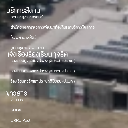
บริการสังคม
หอปรัชญารัชกาลที่ 9
สำนักยุทธศาสตร์การพัฒนาท้องถิ่นและบริการวิชาการ
โรงพยาบาลสัตว์
ศูนย์บริการเฉพาะทาง
แจ้งเรื่องร้องเรียนทุจริต
ร้องเรียนทุจริตและประพฤติมิชอบ (มร.ชร.)
ร้องเรียนทุจริตและประพฤติมิชอบ (ป.ป.ช.)
ร้องเรียนทุจริตและประพฤติมิชอบ (ป.ป.ท.)
ข่าวสาร
ข่าวสาร
SDGs
CRRU Post