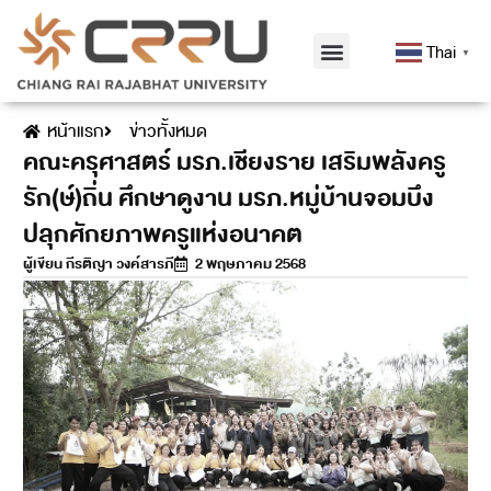
Thai
▼
หน้าแรก
ข่าวทั้งหมด
คณะครุศาสตร์ มรภ.เชียงราย เสริมพลังครู
รัก(ษ์)ถิ่น ศึกษาดูงาน มรภ.หมู่บ้านจอมบึง
ปลุกศักยภาพครูแห่งอนาคต
ผู้เขียน
กีรติญา วงค์สารภี
2 พฤษภาคม 2568