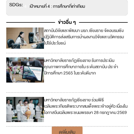
SDGs:
4
เป้าหมายที่ 4 : การศึกษาที่เท่าเทียม
ข่าวอื่น ๆ
สถาบันวิจัยและพัฒนา มรภ.เชียงราย จัดอบรมเชิง
1
ปฏิบัติการส่งเสริมการนำผลงานวิจัยและนวัตกรรม
7
ไปใช้ประโยชน์
มหาวิทยาลัยราชภัฏเชียงราย รับการประเมิน
4
คุณภาพการศึกษาภายใน ระดับสถาบัน ประจำ
ปีการศึกษา 2565 ในระดับดีมาก
1
7
มหาวิทยาลัยราชภัฏเชียงราย ร่วมพิธี
เฉลิมพระเกียรติพระบาทสมเด็จพระเจ้าอยู่หัว เนื่องใน
โอกาสวันเฉลิมพระชนมพรรษา 28 กรกฎาคม 2569
ดูเพิ่มเติม