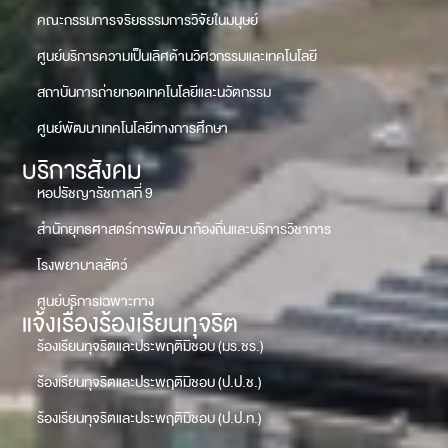
คณะกรรมการจริยธรรมการวิจัยในมนุษย์
ศูนย์บริการความเป็นเลิศด้านวิศวกรรมและเทคโนโลยี
สถาบันการถ่ายทอดเทคโนโลยีและนวัตกรรม
ศูนย์พัฒนาเทคโนโลยีทางการศึกษา
บริการสังคม
หอปรัชญารัชกาลที่ 9
สำนักยุทธศาสตร์การพัฒนาท้องถิ่นและบริการวิชาการ
โรงพยาบาลสัตว์
ศูนย์บริการเฉพาะทาง
แจ้งเรื่องร้องเรียนทุจริต
ร้องเรียนทุจริตและประพฤติมิชอบ (มร.ชร.)
ร้องเรียนทุจริตและประพฤติมิชอบ (ป.ป.ช.)
ร้องเรียนทุจริตและประพฤติมิชอบ (ป.ป.ท.)