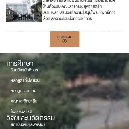
วิทยาลัยการแพทย์พื้นบ้านฯ มรภ.เชียงราย เปิด
4
บ้านต้อนรับ คณะสาธารณสุขศาสตร์ฯ
มรภ.ยะลา เสริมองค์ความรู้สมุนไพร–แพทย์ทาง
1
เลือก สู่ความร่วมมือทางวิชาการ
7
ดูเพิ่มเติม
การศึกษา
รับสมัครนักศึกษา
หลักสูตรที่เปิดสอน
หลักสูตรระยะสั้น
คณะและวิทยาลัย
โรงเรียนสาธิต
วิจัยและนวัตกรรม
สถาบันวิจัยและพัฒนา