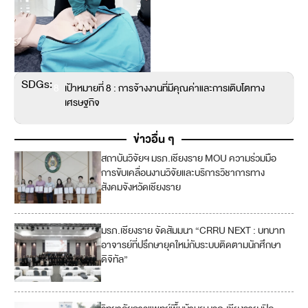
SDGs:
8
เป้าหมายที่ 8 : การจ้างงานที่มีคุณค่าและการเติบโตทาง
เศรษฐกิจ
ข่าวอื่น ๆ
สถาบันวิจัยฯ มรภ.เชียงราย MOU ความร่วมมือ
1
การขับเคลื่อนงานวิจัยและบริการวิชาการทาง
7
สังคมจังหวัดเชียงราย
มรภ.เชียงราย จัดสัมมนา “CRRU NEXT : บทบาท
4
อาจารย์ที่ปรึกษายุคใหม่กับระบบติดตามนักศึกษา
ดิจิทัล”