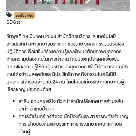
รอบรั้ว CRRU
SDGs:
8
วันพุธที่ 19 มีนาคม 2568 สำนักวิทยบริการและเทคโนโลยี
สารสนเทศ มหาวิทยาลัยราชภัฏเชียงราย จัดกิจกรรมอบรมเชิง
ปฏิบัติการเพื่อเสริมสร้างความรู้และพัฒนาศักยภาพบุคลากร
ด้านความปลอดภัยในการทำงาน โดยมีวัตถุประสงค์เพื่อเพิ่ม
ทักษะและความรู้ให้กับผู้บริหารและบุคลากร เพื่อให้สามารถปฏิบัติ
งานได้อย่างปลอดภัยและมีประสิทธิภาพ กิจกรรมในครั้งนี้มี
บุคลากรเข้าร่วมจำนวน 24 คน โดยได้รับเกียรติจากวิทยากรผู้
เชี่ยวชาญ ประกอบด้วย
จ่าสิบเอกนคร ศรีใจ หัวหน้าสำนักปลัดเทศบาลตำบลสัน
มะค่า อำเภอป่าแดด
คุณธวัชรินทร์ วงศ์ดาว นักป้องกันและสาธารณภัยชำนาญ
การ ฝ่ายป้องกันและบรรเทาสาธารณภัย เทศบาลตำบล
บ้านดู่