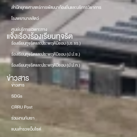
สำนักยุทธศาสตร์การพัฒนาท้องถิ่นและบริการวิชาการ
โรงพยาบาลสัตว์
ศูนย์บริการเฉพาะทาง
แจ้งเรื่องร้องเรียนทุจริต
ร้องเรียนทุจริตและประพฤติมิชอบ (มร.ชร.)
ร้องเรียนทุจริตและประพฤติมิชอบ (ป.ป.ช.)
ร้องเรียนทุจริตและประพฤติมิชอบ (ป.ป.ท.)
ข่าวสาร
ข่าวสาร
SDGs
CRRU Post
ร่วมงานกับเรา
แบบสำรวจเว็บไซต์