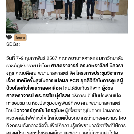
วิชาการ
SDGs:
3
4
17
วันที่ 7-9 กุมภาพันธ์ 2567 คณะพยาบาลศาสตร์ มหาวิทยาลัย
ศาสตราจารย์ ดร.เกษราวัลย์ นิลวรา
ราชภัฏเชียงราย นำโดย
งกูร
โครงการประชุมวิชาการ
คณบดีคณะพยาบาลศาสตร์ จัด
เรื่อง เทคนิคขั้นสูงในการแปลผล ECG ยุคดิจิทัลในการดูแลผู้
ป่วยโรคหัวใจและหลอดเลือด
ผู้ช่วย
โดยได้รับเกียรติจาก
ศาสตราจารย์ ดร.ศรชัย มุ่งไธสง
อธิการบดี เป็นประธานเปิด
การอบรม ณ ห้องประชุมชมพูพันธุ์ทิพย์ คณะพยาบาลศาสตร์
อาจารย์ศุภชัย ไตรอุโฆษ
โดยมี
ผู้เชี่ยวชาญในการแปลผลการ
ตรวจคลื่นไฟฟ้าหัวใจ ให้เกียรติเป็นวิทยากรถ่ายทอดความรู้ โดย
กิจกรรมดังกล่าวจัดขึ้นเพื่อให้ความรู้แก่พยาบาลวิชาชีพที่ให้การ
ดูแลผู้ป่วยโรคหัวใจหลอดเลือด และพยาบาลที่มีความสนใจได้