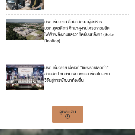
มรภ.เชียงราย ต้อนรับคณะผู้บริหาร
7
มรภ.อุตรดิตถ์ ศึกษาดูงานโครงการผลิต
ไฟฟ้าพลังงานแสงอาทิตย์บนหลังคา (Solar
12
Rooftop)
13
มรภ.เชียงราย เปิดเวที “เชียงรายเลอค่า”
4
9
สานศิลป์ สืบสานวัฒนธรรม เชื่อมโยงงาน
วิจัยสู่การพัฒนาท้องถิ่น
11
17
ดูเพิ่มเติม