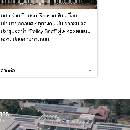
มศว.ร่วมกับ มรภ.เชียงราย ขับเคลื่อน
นโยบายลดอุบัติเหตุทางถนนในเยาวชน จัด
ประชุมจัดทำ “Policy Brief” สู่จังหวัดต้นแบบ
ความปลอดภัยทางถนน
อ่านต่อ
วสาร
สาร