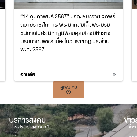
“14 กุมภาพันธ์ 2567” มรภ.เชียงราย จัดพิธี
ถวายราชสักการะพระบาทสมเด็จพระบรม
ชนกาธิเบศร มหาภูมิพลอดุลยเดชมหาราช
บรมนาถบพิตร เนื่องในวันราชภัฏ ประจำปี
พ.ศ. 2567
อ่านต่อ
ดูเพิ่มเติม
บริการสังคม
ข่า
หอปรัชญารัชกาลที่ 9
ข่าว