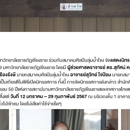
แสดงนิทร
วิทยาลัยราชภัฏเชียงราย ร่วมกับสมาคมศิลปินลุ่มน้ำโขง จัด
ผู้ช่วยศาสตราจารย์ ดร.สุทัศน์ 
9 มหาวิทยาลัยราชภัฏเชียงราย โดยมี
ืองรังษี
อาจารย์สุวิทย์ ใจป้อม
นายกสมาคมศิลปินลุ่มน้ำโขง
นายกสมาค
เป็นเกียรติในพิธีเปิดนิทรรศการ ทั้งนี้ การจัดนิทรรศการดังกล่าว สำน
ะครบรอบ 50 ปีแห่งการสถาปนามหาวิทยาลัยราชภัฏเชียงรายและเทศกาลไทยแ
วันที่ 12 มกราคม – 29 กุมภาพันธ์ 2567
้งแต่
ณ บริเวณชั้น 1 อาคาร
ไปเข้าชม โดยไม่เสียค่าใช้จ่ายใดๆ