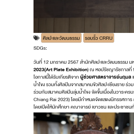
ศิลปะและวัฒนธรรม
รอบรั้ว CRRU
SDGs:
11
17
วันที่ 12 มกราคม 2567 สำนักศิลปะและวัฒนธรรม มหา
2023(Art Plate Exhibition
) ณ หอปรัชญารัชกาลที่ 
ผู้ช่วยศาสตราจารย์นฤมล เร
โอกาสนี้ได้รับเกียรติจาก
น้ำโขง รวมทั้งศิลปินจากสมาคมขัวศิลปะเชียงราย ร่วม
ร่วมกับสมาคมศิลปินลุ่มน้ำโขง จัดขึ้นเนื่องในวาร
Chiang Rai 2023) โดยมีกำหนดจัดแสดงนิทรรศการ ตั
โดยเปิดให้นักศึกษา คณาจารย์ เยาวชน และประชาชนทั่ว