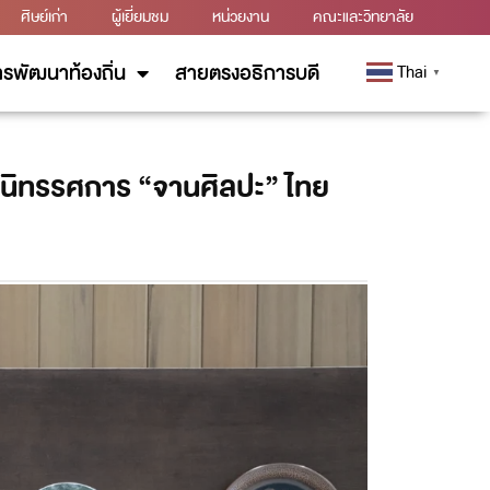
ศิษย์เก่า
ผู้เยี่ยมชม
หน่วยงาน
คณะและวิทยาลัย
รพัฒนาท้องถิ่น
สายตรงอธิการบดี
Thai
▼
ดนิทรรศการ “จานศิลปะ” ไทย