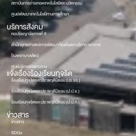
สถาบันการถ่ายทอดเทคโนโลยีและนวัตกรรม
ศูนย์พัฒนาเทคโนโลยีทางการศึกษา
บริการสังคม
หอปรัชญารัชกาลที่ 9
สำนักยุทธศาสตร์การพัฒนาท้องถิ่นและบริการวิชาการ
โรงพยาบาลสัตว์
ศูนย์บริการเฉพาะทาง
แจ้งเรื่องร้องเรียนทุจริต
ร้องเรียนทุจริตและประพฤติมิชอบ (มร.ชร.)
ร้องเรียนทุจริตและประพฤติมิชอบ (ป.ป.ช.)
ร้องเรียนทุจริตและประพฤติมิชอบ (ป.ป.ท.)
ข่าวสาร
ข่าวสาร
SDGs