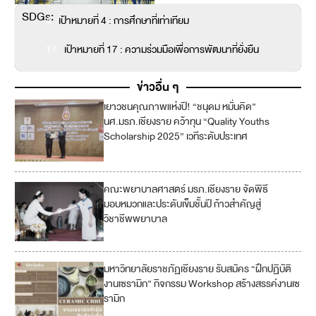
SDGs:
4
เป้าหมายที่ 4 : การศึกษาที่เท่าเทียม
17
เป้าหมายที่ 17 : ความร่วมมือเพื่อการพัฒนาที่ยั่งยืน
ข่าวอื่น ๆ
เยาวชนคุณภาพแห่งปี! “ชนุดม หมั่นคิด”
นศ.มรภ.เชียงราย คว้าทุน “Quality Youths
Scholarship 2025” เวทีระดับประเทศ
คณะพยาบาลศาสตร์ มรภ.เชียงราย จัดพิธี
3
มอบหมวกและประดับเข็มชั้นปี ก้าวสำคัญสู่
วิชาชีพพยาบาล
4
มหาวิทยาลัยราชภัฏเชียงราย รับสมัคร “ฝึกปฏิบัติ
งานเซรามิก” กิจกรรม Workshop สร้างสรรค์งานเซ
รามิก