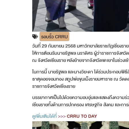
รอบรั้ว CRRU
วันที่ 29 กันยายน 2568 มหาวิทยาลัยราชภัฏเชียงราย 
ให้การต้อนรับนายรัฐพล นราดิศร ผู้ว่าราชการจังหวัดเ
ณ จังหวัดเชียงราย หลังย้ายจากจังหวัดพะเยาในช่วงเช้
ในการนี้ นายรัฐพล และนางวิยะดา ได้ร่วมประกอบพิธีสักก
ธาตุดอยจอมทอง สถูปพ่อขุนเม็งรายมหาราช ณ วัดดอยง
ราชการจังหวัดเชียงราย
บรรยากาศเป็นไปด้วยความอบอุ่นและแสดงถึงความร่วมแ
เชียงรายทั้งด้านการปกครอง เศรษฐกิจ สังคม และก
CRRU TO DAY
ดูเพิ่มเติมได้ที่
>>>