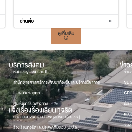
3
4
9
17
อ่านต่อ
ดูเพิ่มเติม
บริการสังคม
ข่า
หอปรัชญารัชกาลที่ 9
ข่าว
สำนักยุทธศาสตร์การพัฒนาท้องถิ่นและบริการวิชาการ
SD
โรงพยาบาลสัตว์
CRR
ศูนย์บริการเฉพาะทาง
ร่วม
แจ้งเรื่องร้องเรียนทุจริต
แบบส
ร้องเรียนทุจริตและประพฤติมิชอบ (มร.ชร.)
จัดซื
ร้องเรียนทุจริตและประพฤติมิชอบ (ป.ป.ช.)