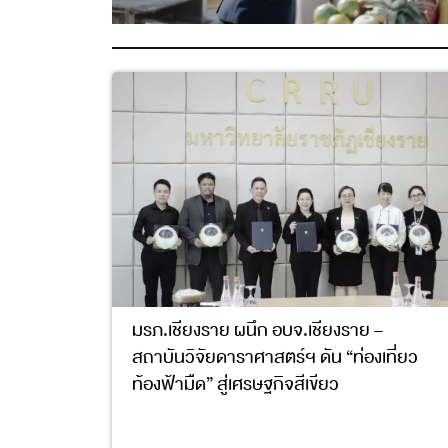
มรภ.เชียงราย ผนึก อบจ.เชียงราย –
สถาบันวิจัยดาราศาสตร์ฯ ดัน “ท่องเที่ยว
ท้องฟ้ามืด” สู่เศรษฐกิจสีเขียว