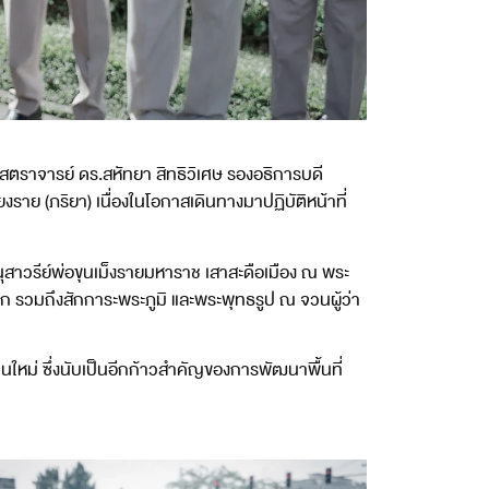
าสตราจารย์ ดร.สหัทยา สิทธิวิเศษ รองอธิการบดี
ราย (ภริยา) เนื่องในโอกาสเดินทางมาปฏิบัติหน้าที่
่ อนุสาวรีย์พ่อขุนเม็งรายมหาราช เสาสะดือเมือง ณ พระ
 รวมถึงสักการะพระภูมิ และพระพุทธรูป ณ จวนผู้ว่า
หม่ ซึ่งนับเป็นอีกก้าวสำคัญของการพัฒนาพื้นที่