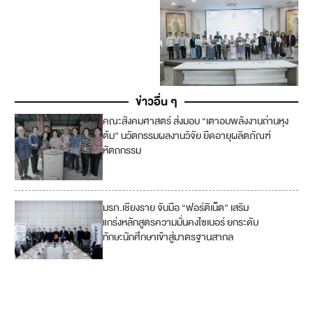
ข่าวอื่น ๆ
คณะสังคมศาสตร์ ส่งมอบ “เตาอบพลังงานถ่านหุง
ต้ม” นวัตกรรมผลงานวิจัย ยืดอายุผลิตภัณฑ์
หัตถกรรม
มรภ.เชียงราย จับมือ “ฟอร์ติเน็ต” เสริม
4
แกร่งหลักสูตรความมั่นคงไซเบอร์ ยกระดับ
ทักษะนักศึกษาเข้าสู่มาตรฐานสากล
8
9
17