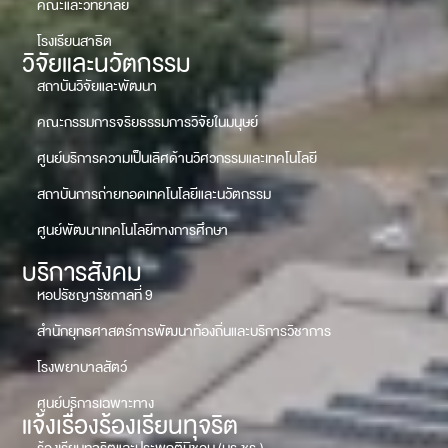
คณะและวิทยาลัย
โรงเรียนสาธิต
วิจัยและนวัตกรรม
สถาบันวิจัยและพัฒนา
คณะกรรมการจริยธรรมการวิจัยในมนุษย์
ศูนย์บริการความเป็นเลิศด้านวิศวกรรมและเทคโนโลยี
สถาบันการถ่ายทอดเทคโนโลยีและนวัตกรรม
ศูนย์พัฒนาเทคโนโลยีทางการศึกษา
บริการสังคม
หอปรัชญารัชกาลที่ 9
สำนักยุทธศาสตร์การพัฒนาท้องถิ่นและบริการวิชาการ
โรงพยาบาลสัตว์
ศูนย์บริการเฉพาะทาง
แจ้งเรื่องร้องเรียนทุจริต