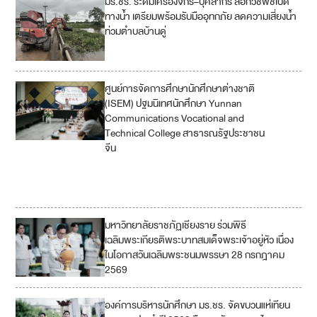
มร.ชร. ระดมเครื่องจักร–บุคลากร ลอกวัชพืชเปิด
ทางน้ำ เตรียมพร้อมรับมืออุทกภัย ลดความเสี่ยงน้ำ
ท่วมตำบลบ้านดู่
ศูนย์การจัดการศึกษานักศึกษาต่างชาติ
4
(ISEM) ปฐมนิเทศนักศึกษา Yunnan
Communications Vocational and
10
Technical College สาธารณรัฐประชาชน
จีน
16
17
มหาวิทยาลัยราชภัฏเชียงราย ร่วมพิธี
เฉลิมพระเกียรติพระบาทสมเด็จพระเจ้าอยู่หัว เนื่อง
ในโอกาสวันเฉลิมพระชนมพรรษา 28 กรกฎาคม
2569
องค์การบริหารนักศึกษา มร.ชร. จัดขบวนแห่เทียน