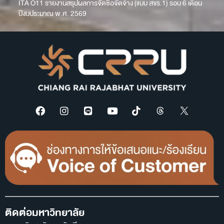
ITA O11 รายงานสรุปผลการจัดซื้อจัดจ้าง (แบบ สขร.1) รอบ 6 เดือน
ปีงบประมาณ พ.ศ. 2569
ติดต่อมหาวิทยาลัย