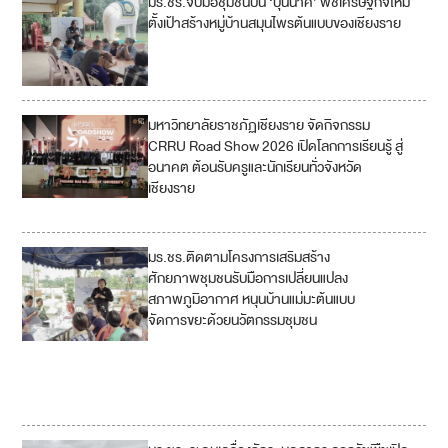
มร.ชร.จับมือชุมชนปั้น ‘บุนนาค’ พืชเศรษฐกิจใหม่
ตั้งเป้าสร้างหมู่บ้านสมุนไพรต้นแบบของเชียงราย
มหาวิทยาลัยราชภัฏเชียงราย จัดกิจกรรม
4
CRRU Road Show 2026 เปิดโลกการเรียนรู้ สู่
อนาคต ต้อนรับครูและนักเรียนทั่วจังหวัด
1
เชียงราย
7
มร.ชร.ติดตามโครงการเสริมสร้าง
11
ศักยภาพชุมชนรับมือการเปลี่ยนแปลง
สภาพภูมิอากาศ หนุนบ้านแม่มะต้นแบบ
12
จัดการขยะด้วยนวัตกรรมชุมชน
13
17