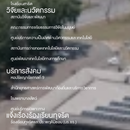
โรงเรียนสาธิต
วิจัยและนวัตกรรม
สถาบันวิจัยและพัฒนา
คณะกรรมการจริยธรรมการวิจัยในมนุษย์
ศูนย์บริการความเป็นเลิศด้านวิศวกรรมและเทคโนโลยี
สถาบันการถ่ายทอดเทคโนโลยีและนวัตกรรม
ศูนย์พัฒนาเทคโนโลยีทางการศึกษา
บริการสังคม
หอปรัชญารัชกาลที่ 9
สำนักยุทธศาสตร์การพัฒนาท้องถิ่นและบริการวิชาการ
โรงพยาบาลสัตว์
ศูนย์บริการเฉพาะทาง
แจ้งเรื่องร้องเรียนทุจริต
ร้องเรียนทุจริตและประพฤติมิชอบ (มร.ชร.)