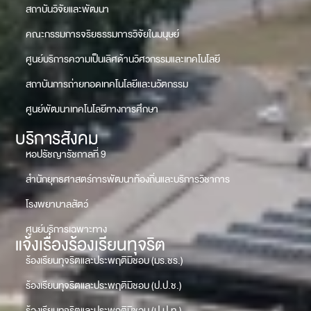
สถาบันวิจัยและพัฒนา
คณะกรรมการจริยธรรมการวิจัยในมนุษย์
ศูนย์บริการความเป็นเลิศด้านวิศวกรรมและเทคโนโลยี
สถาบันการถ่ายทอดเทคโนโลยีและนวัตกรรม
ศูนย์พัฒนาเทคโนโลยีทางการศึกษา
บริการสังคม
หอปรัชญารัชกาลที่ 9
สำนักยุทธศาสตร์การพัฒนาท้องถิ่นและบริการวิชาการ
โรงพยาบาลสัตว์
ศูนย์บริการเฉพาะทาง
แจ้งเรื่องร้องเรียนทุจริต
ร้องเรียนทุจริตและประพฤติมิชอบ (มร.ชร.)
ร้องเรียนทุจริตและประพฤติมิชอบ (ป.ป.ช.)
ร้องเรียนทุจริตและประพฤติมิชอบ (ป.ป.ท.)