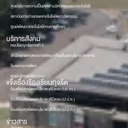
ศูนย์บริการความเป็นเลิศด้านวิศวกรรมและเทคโนโลยี
สถาบันการถ่ายทอดเทคโนโลยีและนวัตกรรม
ศูนย์พัฒนาเทคโนโลยีทางการศึกษา
บริการสังคม
หอปรัชญารัชกาลที่ 9
สำนักยุทธศาสตร์การพัฒนาท้องถิ่นและบริการวิชาการ
โรงพยาบาลสัตว์
ศูนย์บริการเฉพาะทาง
แจ้งเรื่องร้องเรียนทุจริต
ร้องเรียนทุจริตและประพฤติมิชอบ (มร.ชร.)
ร้องเรียนทุจริตและประพฤติมิชอบ (ป.ป.ช.)
ร้องเรียนทุจริตและประพฤติมิชอบ (ป.ป.ท.)
ข่าวสาร