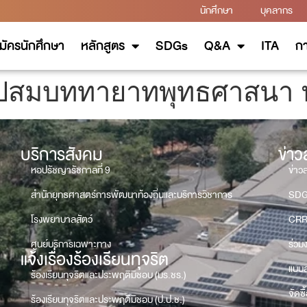
นักศึกษา
บุคลากร
มัครนักศึกษา
หลักสูตร
SDGs
Q&A
ITA
กา
ุปสมบททายาทพุทธศาสนา 
บริการสังคม
ข่า
หอปรัชญารัชกาลที่ 9
ข่าว
สำนักยุทธศาสตร์การพัฒนาท้องถิ่นและบริการวิชาการ
SD
โรงพยาบาลสัตว์
CRR
ศูนย์บริการเฉพาะทาง
ร่วม
แจ้งเรื่องร้องเรียนทุจริต
แบบส
ร้องเรียนทุจริตและประพฤติมิชอบ (มร.ชร.)
จัดซื
ร้องเรียนทุจริตและประพฤติมิชอบ (ป.ป.ช.)