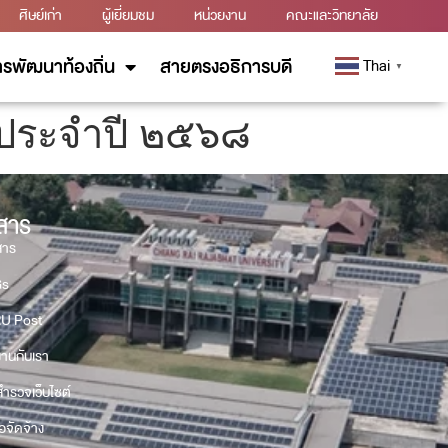
ศิษย์เก่า
ผู้เยี่ยมชม
หน่วยงาน
คณะและวิทยาลัย
รพัฒนาท้องถิ่น
สายตรงอธิการบดี
Thai
▼
ประจำปี ๒๕๖๘
วสาร
สาร
Gs
U Post
งานกับเรา
ำรวจเว็บไซต์
้อจัดจ้าง