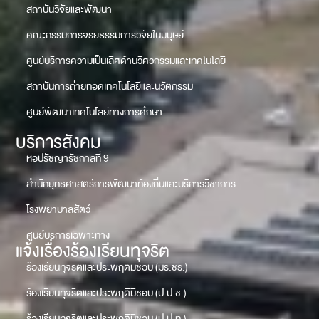
สถาบันวิจัยและพัฒนา
คณะกรรมการจริยธรรมการวิจัยในมนุษย์
ศูนย์บริการความเป็นเลิศด้านวิศวกรรมและเทคโนโลยี
สถาบันการถ่ายทอดเทคโนโลยีและนวัตกรรม
ศูนย์พัฒนาเทคโนโลยีทางการศึกษา
บริการสังคม
หอปรัชญารัชกาลที่ 9
สำนักยุทธศาสตร์การพัฒนาท้องถิ่นและบริการวิชาการ
โรงพยาบาลสัตว์
ศูนย์บริการเฉพาะทาง
แจ้งเรื่องร้องเรียนทุจริต
ร้องเรียนทุจริตและประพฤติมิชอบ (มร.ชร.)
ร้องเรียนทุจริตและประพฤติมิชอบ (ป.ป.ช.)
ร้องเรียนทุจริตและประพฤติมิชอบ (ป.ป.ท.)