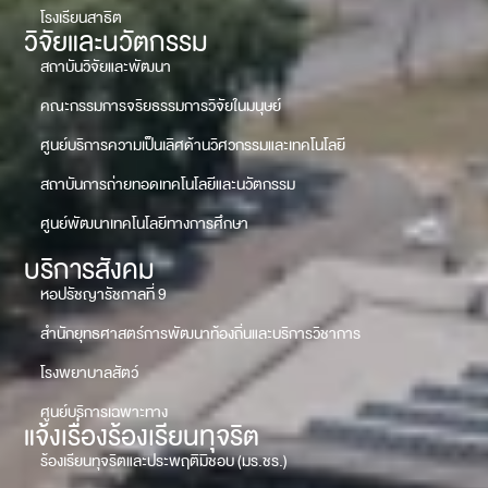
โรงเรียนสาธิต
วิจัยและนวัตกรรม
สถาบันวิจัยและพัฒนา
คณะกรรมการจริยธรรมการวิจัยในมนุษย์
ศูนย์บริการความเป็นเลิศด้านวิศวกรรมและเทคโนโลยี
สถาบันการถ่ายทอดเทคโนโลยีและนวัตกรรม
ศูนย์พัฒนาเทคโนโลยีทางการศึกษา
บริการสังคม
หอปรัชญารัชกาลที่ 9
สำนักยุทธศาสตร์การพัฒนาท้องถิ่นและบริการวิชาการ
โรงพยาบาลสัตว์
ศูนย์บริการเฉพาะทาง
แจ้งเรื่องร้องเรียนทุจริต
ร้องเรียนทุจริตและประพฤติมิชอบ (มร.ชร.)