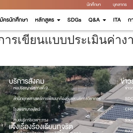
นักศึกษา
บุคลากร
มัครนักศึกษา
หลักสูตร
SDGs
Q&A
ITA
กา
ร การเขียนแบบประเมินค่า
บริการสังคม
ข่า
หอปรัชญารัชกาลที่ 9
ข่าว
สำนักยุทธศาสตร์การพัฒนาท้องถิ่นและบริการวิชาการ
SD
โรงพยาบาลสัตว์
CRR
ศูนย์บริการเฉพาะทาง
ร่วม
แจ้งเรื่องร้องเรียนทุจริต
แบบส