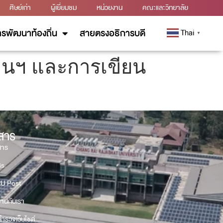
ศิษย์เก่า
ผู้เยี่ยมชม
หน่วยงาน
คณะและวิทยาลัย
รพัฒนาท้องถิ่น
สายตรงอธิการบดี
Thai
▼
งานฯ และการเขียน
วสาร
สาร
Gs
U Post
งานกับเรา
ำรวจเว็บไซต์