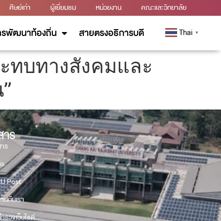
ศิษย์เก่า
ผู้เยี่ยมชม
หน่วยงาน
คณะและวิทยาลัย
รพัฒนาท้องถิ่น
สายตรงอธิการบดี
Thai
▼
กระทบทางสังคมและ
น”
วสาร
สาร
Gs
U Post
งานกับเรา
ำรวจเว็บไซต์