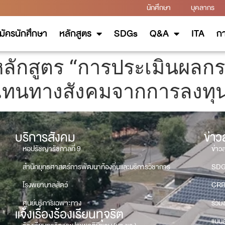
นักศึกษา
บุคลากร
มัครนักศึกษา
หลักสูตร
SDGs
Q&A
ITA
กา
รหลักสูตร “การประเมินผล
ทนทางสังคมจากการลงทุ
บริการสังคม
ข่า
หอปรัชญารัชกาลที่ 9
ข่าว
สำนักยุทธศาสตร์การพัฒนาท้องถิ่นและบริการวิชาการ
SD
โรงพยาบาลสัตว์
CRR
ศูนย์บริการเฉพาะทาง
ร่วม
แจ้งเรื่องร้องเรียนทุจริต
แบบส