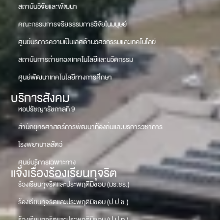
สถาบันวิจัยและพัฒนา
คณะกรรมการจริยธรรมการวิจัยในมนุษย์
ศูนย์บริการความเป็นเลิศด้านวิศวกรรมและเทคโนโลยี
สถาบันการถ่ายทอดเทคโนโลยีและนวัตกรรม
ศูนย์พัฒนาเทคโนโลยีทางการศึกษา
บริการสังคม
หอปรัชญารัชกาลที่ 9
สำนักยุทธศาสตร์การพัฒนาท้องถิ่นและบริการวิชาการ
โรงพยาบาลสัตว์
ศูนย์บริการเฉพาะทาง
แจ้งเรื่องร้องเรียนทุจริต
ร้องเรียนทุจริตและประพฤติมิชอบ (มร.ชร.)
ร้องเรียนทุจริตและประพฤติมิชอบ (ป.ป.ช.)
ร้องเรียนทุจริตและประพฤติมิชอบ (ป.ป.ท.)