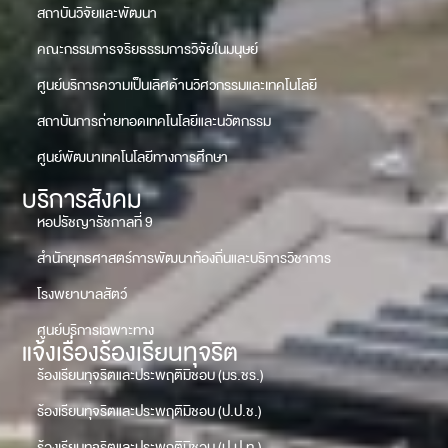
สถาบันวิจัยและพัฒนา
คณะกรรมการจริยธรรมการวิจัยในมนุษย์
ศูนย์บริการความเป็นเลิศด้านวิศวกรรมและเทคโนโลยี
สถาบันการถ่ายทอดเทคโนโลยีและนวัตกรรม
ศูนย์พัฒนาเทคโนโลยีทางการศึกษา
บริการสังคม
หอปรัชญารัชกาลที่ 9
สำนักยุทธศาสตร์การพัฒนาท้องถิ่นและบริการวิชาการ
โรงพยาบาลสัตว์
ศูนย์บริการเฉพาะทาง
แจ้งเรื่องร้องเรียนทุจริต
ร้องเรียนทุจริตและประพฤติมิชอบ (มร.ชร.)
ร้องเรียนทุจริตและประพฤติมิชอบ (ป.ป.ช.)
ร้องเรียนทุจริตและประพฤติมิชอบ (ป.ป.ท.)