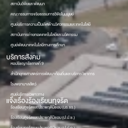
สถาบันวิจัยและพัฒนา
คณะกรรมการจริยธรรมการวิจัยในมนุษย์
ศูนย์บริการความเป็นเลิศด้านวิศวกรรมและเทคโนโลยี
สถาบันการถ่ายทอดเทคโนโลยีและนวัตกรรม
ศูนย์พัฒนาเทคโนโลยีทางการศึกษา
บริการสังคม
หอปรัชญารัชกาลที่ 9
สำนักยุทธศาสตร์การพัฒนาท้องถิ่นและบริการวิชาการ
โรงพยาบาลสัตว์
ศูนย์บริการเฉพาะทาง
แจ้งเรื่องร้องเรียนทุจริต
ร้องเรียนทุจริตและประพฤติมิชอบ (มร.ชร.)
ร้องเรียนทุจริตและประพฤติมิชอบ (ป.ป.ช.)
ร้องเรียนทุจริตและประพฤติมิชอบ (ป.ป.ท.)