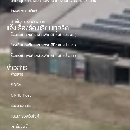
สำนักยุทธศาสตร์การพัฒนาท้องถิ่นและบริการวิชาการ
โรงพยาบาลสัตว์
ศูนย์บริการเฉพาะทาง
แจ้งเรื่องร้องเรียนทุจริต
ร้องเรียนทุจริตและประพฤติมิชอบ (มร.ชร.)
ร้องเรียนทุจริตและประพฤติมิชอบ (ป.ป.ช.)
ร้องเรียนทุจริตและประพฤติมิชอบ (ป.ป.ท.)
ข่าวสาร
ข่าวสาร
SDGs
CRRU Post
ร่วมงานกับเรา
แบบสำรวจเว็บไซต์
จัดซื้อจัดจ้าง