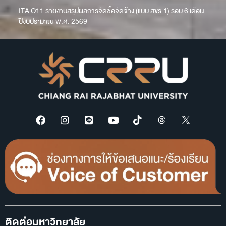
ITA O11 รายงานสรุปผลการจัดซื้อจัดจ้าง (แบบ สขร.1) รอบ 6 เดือน
ปีงบประมาณ พ.ศ. 2569
ติดต่อมหาวิทยาลัย