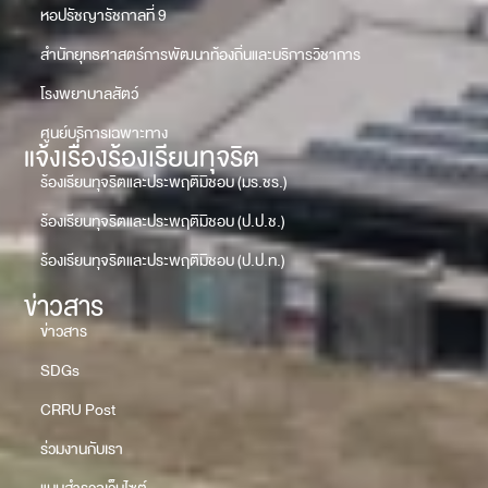
หอปรัชญารัชกาลที่ 9
สำนักยุทธศาสตร์การพัฒนาท้องถิ่นและบริการวิชาการ
โรงพยาบาลสัตว์
ศูนย์บริการเฉพาะทาง
แจ้งเรื่องร้องเรียนทุจริต
ร้องเรียนทุจริตและประพฤติมิชอบ (มร.ชร.)
ร้องเรียนทุจริตและประพฤติมิชอบ (ป.ป.ช.)
ร้องเรียนทุจริตและประพฤติมิชอบ (ป.ป.ท.)
ข่าวสาร
ข่าวสาร
SDGs
CRRU Post
ร่วมงานกับเรา